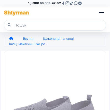
+380 66 503-42-52
Sh
tyr
man
Взуття
Шльопанці та капці
Капці макасині 3741 розмір (арт. 6362)