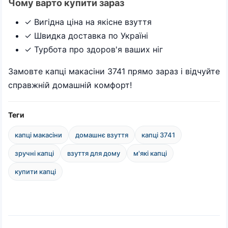
Чому варто купити зараз
✓ Вигідна ціна на якісне взуття
✓ Швидка доставка по Україні
✓ Турбота про здоров'я ваших ніг
Замовте капці макасіни 3741 прямо зараз і відчуйте
справжній домашній комфорт!
Теги
капці макасіни
домашнє взуття
капці 3741
зручні капці
взуття для дому
м'які капці
купити капці