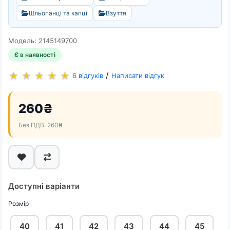
Шльопанці та капці
Взуття
Модель: 2145149700
Є в наявності
/
6 відгуків
Написати відгук
260₴
Без ПДВ: 260₴
Доступні варіанти
Розмір
40
41
42
43
44
45