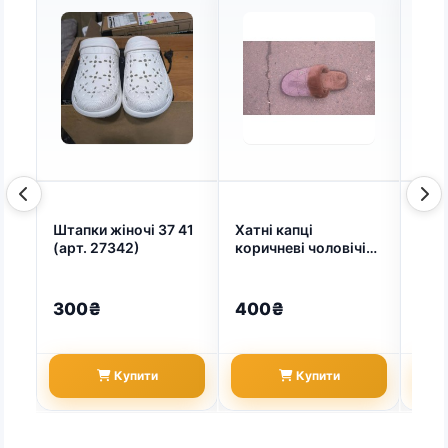
Штапки жіночі 37 41
Хатні капці
Тепл
(арт. 27342)
коричневі чоловічі
хутр
капці, махрові 41-45
капц
45 (арт. 6217)
581
300₴
400₴
48
Купити
Купити