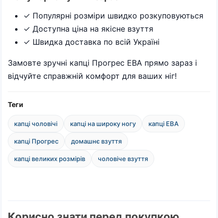
✓ Популярні розміри швидко розкуповуються
✓ Доступна ціна на якісне взуття
✓ Швидка доставка по всій Україні
Замовте зручні капці Прогрес ЕВА прямо зараз і
відчуйте справжній комфорт для ваших ніг!
Теги
капці чоловічі
капці на широку ногу
капці ЕВА
капці Прогрес
домашнє взуття
капці великих розмірів
чоловіче взуття
Корисно знати перед покупкою