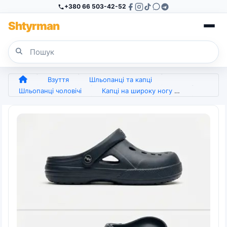
+380 66 503-42-52
Sh
tyr
man
Взуття
Шльопанці та капці
Шльопанці чоловічі
Капці на широку ногу чоловічі Прогрес ЕВА, чорні. 40 - 45 (арт. 6439)