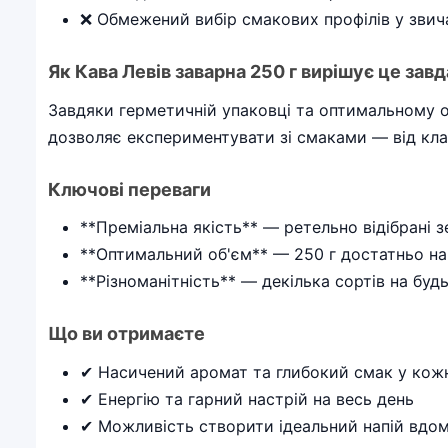
❌ Обмежений вибір смакових профілів у звич
Як Кава Левів заварна 250 г вирішує це зав
Завдяки герметичній упаковці та оптимальному об
дозволяє експериментувати зі смаками — від кла
Ключові переваги
**Преміальна якість** — ретельно відібрані 
**Оптимальний об'єм** — 250 г достатньо на 
**Різноманітність** — декілька сортів на буд
Що ви отримаєте
✔ Насичений аромат та глибокий смак у кожн
✔ Енергію та гарний настрій на весь день
✔ Можливість створити ідеальний напій вдо