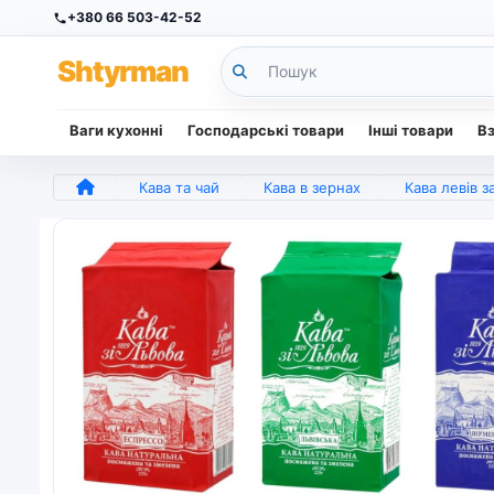
+380 66 503-42-52
Sh
tyr
man
Ваги кухонні
Господарські товари
Інші товари
В
Кава та чай
Кава в зернах
Кава левів заварна 250 г в 