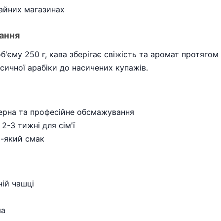
айних магазинах
дання
'єму 250 г, кава зберігає свіжість та аромат протяго
сичної арабіки до насичених купажів.
зерна та професійне обсмажування
2-3 тижні для сім'ї
ь-який смак
ій чашці
ма