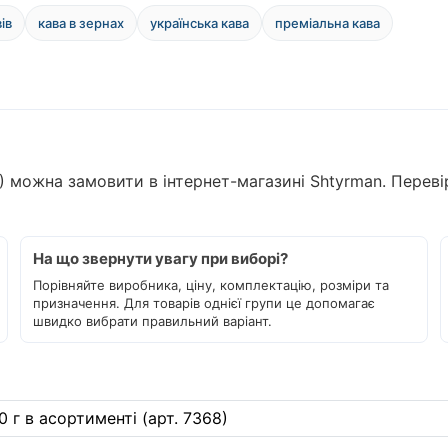
ів
кава в зернах
українська кава
преміальна кава
8) можна замовити в інтернет-магазині Shtyrman. Переві
На що звернути увагу при виборі?
Порівняйте виробника, ціну, комплектацію, розміри та
призначення. Для товарів однієї групи це допомагає
швидко вибрати правильний варіант.
0 г в асортименті (арт. 7368)