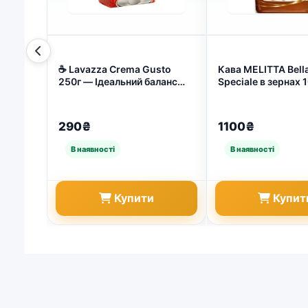
☕ Lavazza Crema Gusto
Кава MELITTA Bel
250г — Ідеальний баланс
Speciale в зернах 
смаку та аромату для
(арт. 4429)
справжніх цінувачів кави
(арт. 4323)
290₴
1100₴
Купити
Купит