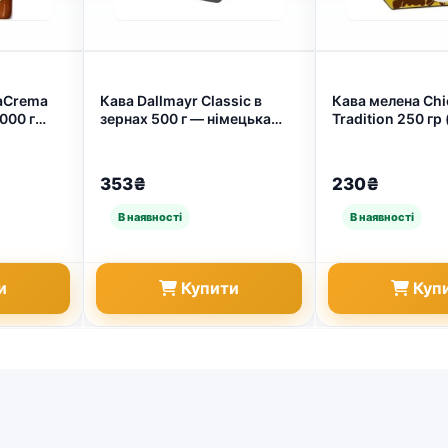
laCrema
Кава Dallmayr Classic в
Кава мелена Chi
1000 г
зернах 500 г — німецька
Tradition 2
якість для ідеального
еспресо (арт. 616)
353₴
230₴
и
Купити
Куп