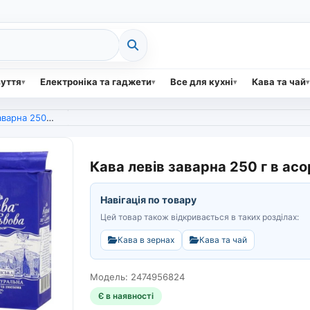
зуття
Електроніка та гаджети
Все для кухні
Кава та чай
асортименті (арт. 7368)
Кава левів заварна 250 г в асо
Навігація по товару
Цей товар також відкривається в таких розділах:
Кава в зернах
Кава та чай
Модель: 2474956824
Є в наявності