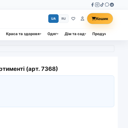
Кошик
UA
RU
Краса та здоровя
Одяг
Дім та сад
Продукти харчува
ртименті (арт. 7368)