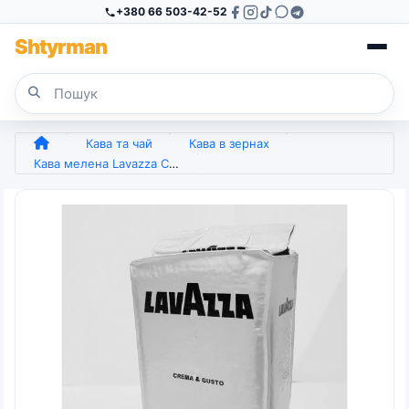
+380 66 503-42-52
Sh
tyr
man
Кава та чай
Кава в зернах
Кава мелена Lavazza Crema Gusto 250 грам економ (срібло) (арт. 4336)