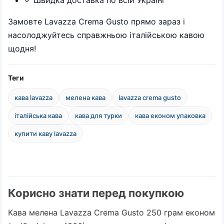
✓ Швидка доставка по всій Україні
Замовте Lavazza Crema Gusto прямо зараз і
насолоджуйтесь справжньою італійською кавою
щодня!
Теги
кава lavazza
мелена кава
lavazza crema gusto
італійська кава
кава для турки
кава економ упаковка
купити каву lavazza
Корисно знати перед покупкою
Кава мелена Lavazza Crema Gusto 250 грам економ