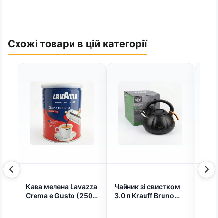
Схожі товари в цій категорії
Кава мелена Lavazza
Чайник зі свистком
Чор
Crema e Gusto (250
3.0 л Krauff Bruno
Gree
г, ж/б) (арт. 469)
чорний мармуровий.
Nig
Нержавіюча сталь,
чор