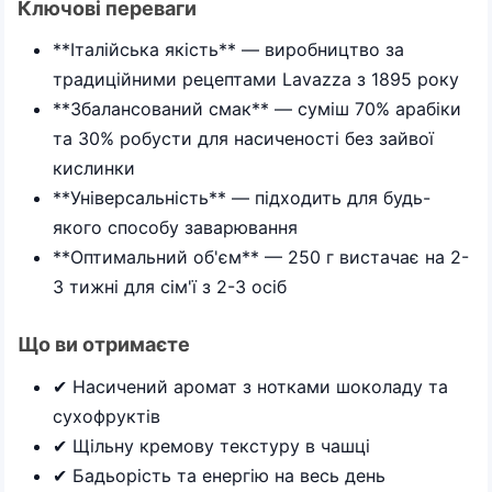
Ключові переваги
**Італійська якість** — виробництво за
традиційними рецептами Lavazza з 1895 року
**Збалансований смак** — суміш 70% арабіки
та 30% робусти для насиченості без зайвої
кислинки
**Універсальність** — підходить для будь-
якого способу заварювання
**Оптимальний об'єм** — 250 г вистачає на 2-
3 тижні для сім'ї з 2-3 осіб
Що ви отримаєте
✔ Насичений аромат з нотками шоколаду та
сухофруктів
✔ Щільну кремову текстуру в чашці
✔ Бадьорість та енергію на весь день