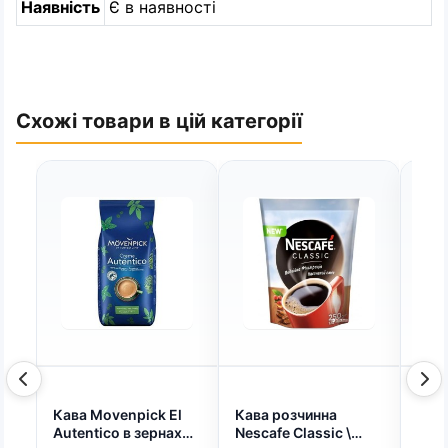
Наявність
Є в наявності
Схожі товари в цій категорії
Кава Movenpick El
Кава розчинна
Чай
Autentico в зернах
Nescafe Classic \
Три