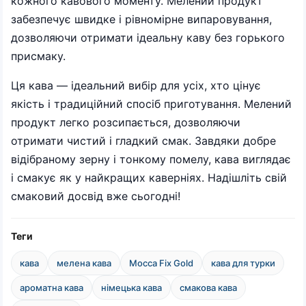
кожного кавового моменту. Мелений продукт
забезпечує швидке і рівномірне випаровування,
дозволяючи отримати ідеальну каву без горького
присмаку.
Ця кава — ідеальний вибір для усіх, хто цінує
якість і традиційний спосіб приготування. Мелений
продукт легко розсипається, дозволяючи
отримати чистий і гладкий смак. Завдяки добре
відібраному зерну і тонкому помелу, кава виглядає
і смакує як у найкращих каверніях. Надішліть свій
смаковий досвід вже сьогодні!
Теги
кава
мелена кава
Mocca Fix Gold
кава для турки
ароматна кава
німецька кава
смакова кава