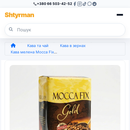
+380 66 503-42-52
Sh
tyr
man
Кава та чай
Кава в зернах
Кава мелена Mocca Fix Gold 500 г (Німеччина) Röstfein — Ароматна кава для турки та чашки (арт. 7542)