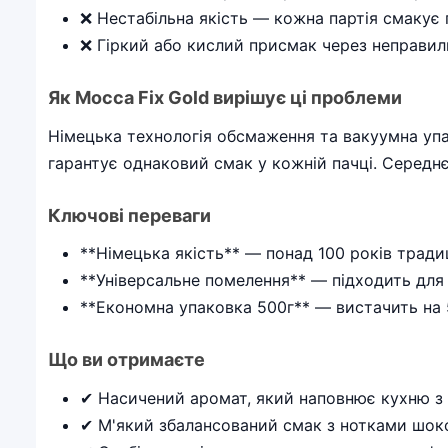
❌ Нестабільна якість — кожна партія смакує 
❌ Гіркий або кислий присмак через неправи
Як Mocca Fix Gold вирішує ці проблеми
Німецька технологія обсмаження та вакуумна упа
гарантує однаковий смак у кожній пачці. Середнє
Ключові переваги
**Німецька якість** — понад 100 років трад
**Універсальне помелення** — підходить для
**Економна упаковка 500г** — вистачить на
Що ви отримаєте
✔ Насичений аромат, який наповнює кухню з
✔ М'який збалансований смак з нотками шоко