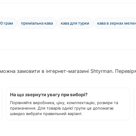
00 грам
преміальна кава
кава для турки
кава в зернах меле
 можна замовити в інтернет-магазині Shtyrman. Перевіря
На що звернути увагу при виборі?
Порівняйте виробника, ціну, комплектацію, розміри та
призначення. Для товарів однієї групи це допомагає
швидко вибрати правильний варіант.