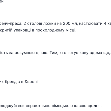
рні
френч-преса: 2 столові ложки на 200 мл, настоювати 4 х
критій упаковці в прохолодному місці.
ість за розумною ціною. Тим, хто готує каву вдома щодн
х брендів в Європі
асолоджуйтесь справжньою німецькою кавою щодня!