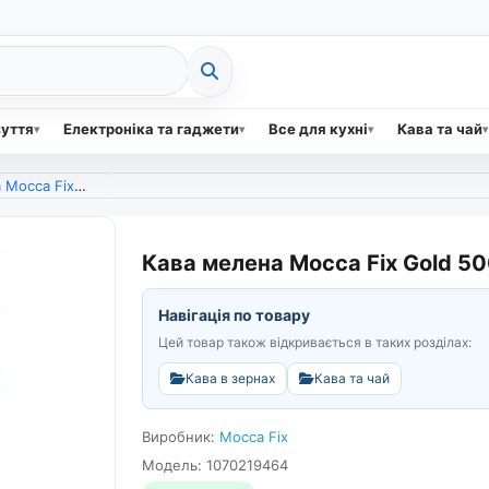
зуття
Електроніка та гаджети
Все для кухні
Кава та чай
d 500 грам (арт. 4326)
Кава мелена Mocca Fix Gold 50
Навігація по товару
Цей товар також відкривається в таких розділах:
Кава в зернах
Кава та чай
Виробник:
Mocca Fix
Модель: 1070219464