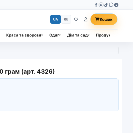
Кошик
UA
RU
Краса та здоровя
Одяг
Дім та сад
Продукти харчува
0 грам (арт. 4326)