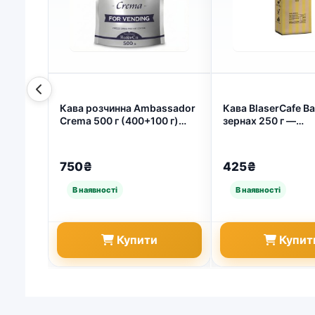
Кава розчинна Ambassador
Кава BlaserCafe Bal
Crema 500 г (400+100 г)
зернах 250 г —
сублімована, Кава
швейцарська якіст
Амбассадор Крема для
ідеального еспресо
вендингу (арт. 4295)
696)
750₴
425₴
Купити
Купит