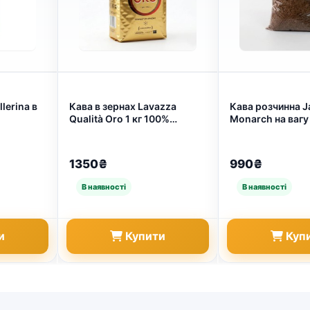
lerina в
Кава в зернах Lavazza
Кава розчинна 
Qualità Oro 1 кг 100%
Monarch на вагу 1
ь для
Арабіка, Італійська кава
Сублімована ка
 (арт.
Лавацца Оро золота пачка
упаковка, Аналог
(арт. 6581)
5138)
1350₴
990₴
и
Купити
Куп