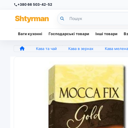
+380 66 503-42-52
Sh
tyr
man
Ваги кухонні
Господарські товари
Інші товари
В
Кава та чай
Кава в зернах
Кава мелена Mocca Fix Gol