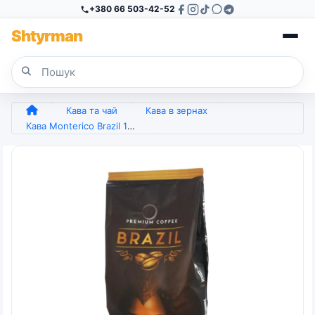
+380 66 503-42-52
Sh
tyr
man
Кава та чай
Кава в зернах
Кава Monterico Brazil 100% арабіка зерно 1 кілограм 8436013469534 (арт. 7534)