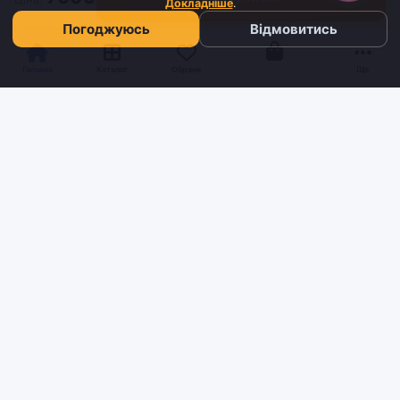
Докладніше
.
Погоджуюсь
Відмовитись
Кошик
Головна
Каталог
Обране
Ще
Sh
tyr
man
Інтернет-магазин взуття та кави з доставкою по всій Україні.
Якість та надійність з 2019 року.
ІНФОРМАЦІЯ
Блог
Контакти
Умови доставки та оплати
Про нас