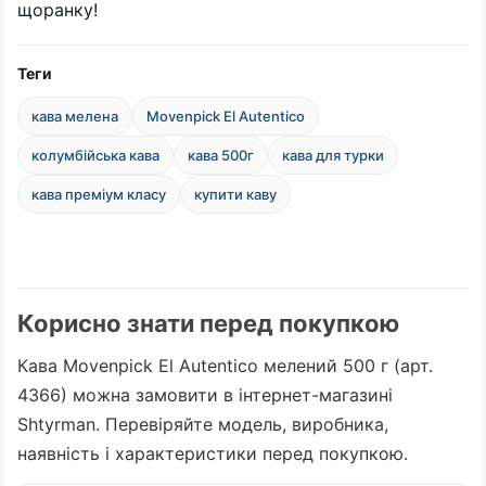
щоранку!
Теги
кава мелена
Movenpick El Autentico
колумбійська кава
кава 500г
кава для турки
кава преміум класу
купити каву
Корисно знати перед покупкою
Кава Movenpick El Autentico мелений 500 г (арт.
4366) можна замовити в інтернет-магазині
Shtyrman. Перевіряйте модель, виробника,
наявність і характеристики перед покупкою.