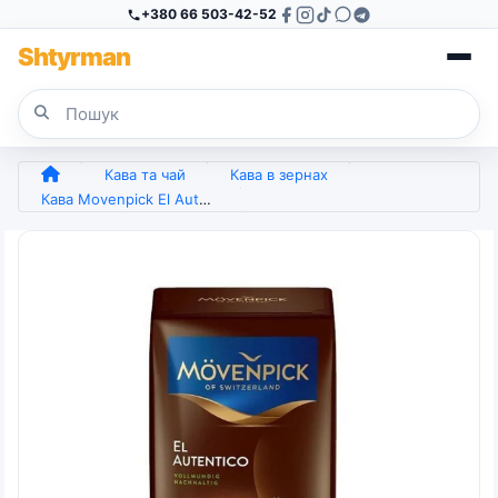
+380 66 503-42-52
Sh
tyr
man
Кава та чай
Кава в зернах
Кава Movenpick El Autentico мелений 500 г (арт. 4366)