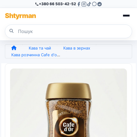
+380 66 503-42-52
Sh
tyr
man
Кава та чай
Кава в зернах
Кава розчинна Cafe d'or Gold 200гр. (Польща) (арт. 4445)