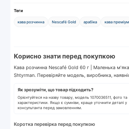
Теги
кава розчинна
Nescafé Gold
арабіка
кава преміум
Корисно знати перед покупкою
Кава розчинна Nescafé Gold 60 г | Маленька м'яка
Shtyrman. Перевіряйте модель, виробника, наявн
Як зрозуміти, що товар підходить?
Орієнтуйтеся на назву товару, модель 1070036511, фото та
характеристики. Якщо є сумніви, краще уточнити деталі у
консультанта перед замовленням.
Коротка перевірка перед покупкою