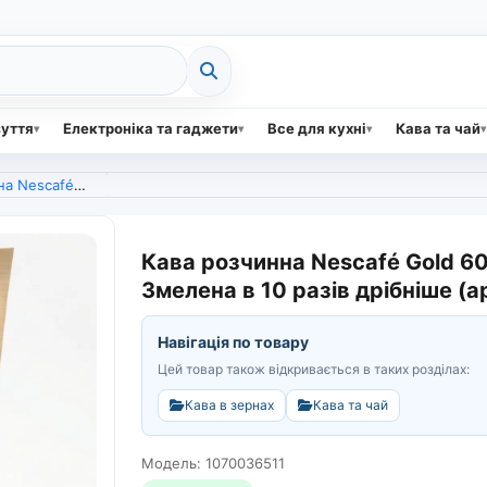
зуття
Електроніка та гаджети
Все для кухні
Кава та чай
 Арабіка, Змелена в 10 разів дрібніше (арт. 4287)
Кава розчинна Nescafé Gold 60 
Змелена в 10 разів дрібніше (а
Навігація по товару
Цей товар також відкривається в таких розділах:
Кава в зернах
Кава та чай
Модель: 1070036511