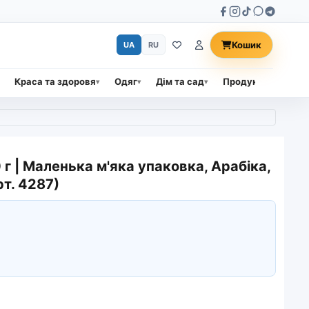
Кошик
UA
RU
Краса та здоровя
Одяг
Дім та сад
Продукти харчува
г | Маленька м'яка упаковка, Арабіка,
рт. 4287)