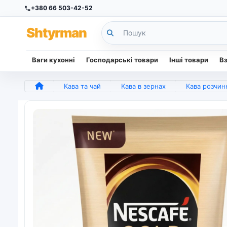
+380 66 503-42-52
Sh
tyr
man
Ваги кухонні
Господарські товари
Інші товари
В
Кава та чай
Кава в зернах
Кава розчинна Nescafé Gold 60 г | Маленька м'яка упаковка,