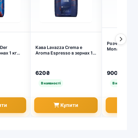
Розчинна кава
 Der
Кава Lavazza Crema e
Monarch (Яко
нах 1 кг
Aroma Espresso в зернах 1
вагу 1 кг (арт.
кг (арт. 623)
620₴
900₴
ити
Купити
Ку