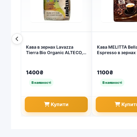
Кава в зернах Lavazza
Кава MELITTA Bel
Tierra Bio Organic ALTECO,
Espresso в зернах 1
1кг 8000070051409 (арт.
4431)
7535)
1400₴
1100₴
Купити
Купит