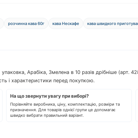
розчинна кава 60г
кава Нескафе
кава швидкого приготува
 упаковка, Арабіка, Змелена в 10 разів дрібніше (арт. 
ість і характеристики перед покупкою.
На що звернути увагу при виборі?
Порівняйте виробника, ціну, комплектацію, розміри та
призначення. Для товарів однієї групи це допомагає
швидко вибрати правильний варіант.