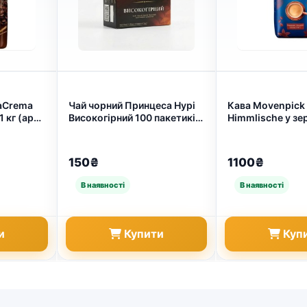
laCrema
Чай чорний Принцеса Нурі
Кава Movenpick
 кг (арт.
Високогірний 100 пакетиків
Himmlische у зер
| Індійський, Міцний, З
(арт. 7527)
ярличками, Сімейна
упаковка (арт. 7509)
150₴
1100₴
и
Купити
Куп