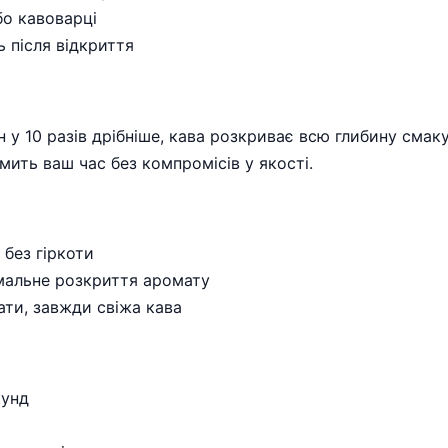
бо кавоварці
 після відкриття
н у 10 разів дрібніше, кава розкриває всю глибину смаку
мить ваш час без компромісів у якості.
без гіркоти
имальне розкриття аромату
ати, завжди свіжа кава
кунд