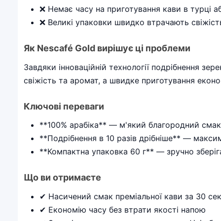
❌ Немає часу на приготування кави в турці а
❌ Великі упаковки швидко втрачають свіжість
Як Nescafé Gold вирішує ці проблеми
Завдяки інноваційній технології подрібнення зере
свіжість та аромат, а швидке приготування еконо
Ключові переваги
**100% арабіка** — м'який благородний смак 
**Подрібнення в 10 разів дрібніше** — макс
**Компактна упаковка 60 г** — зручно зберіг
Що ви отримаєте
✔ Насичений смак преміальної кави за 30 се
✔ Економію часу без втрати якості напою