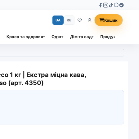
Кошик
UA
RU
Краса та здоровя
Одяг
Дім та сад
Продукти харчува
co 1 кг | Екстра міцна кава,
oso (арт. 4350)