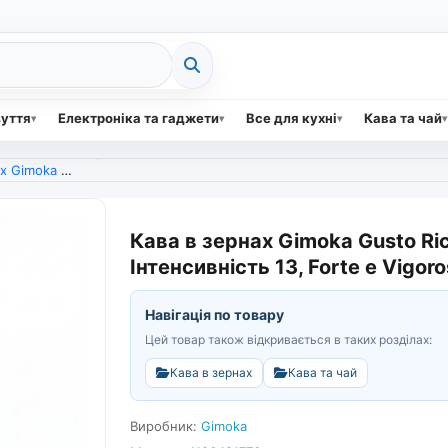
зуття
Електроніка та гаджети
Все для кухні
Кава та чай
Інтенсивність 13, Forte e Vigoroso (арт. 4350)
Кава в зернах Gimoka Gusto Ric
Інтенсивність 13, Forte e Vigor
Навігація по товару
Цей товар також відкривається в таких розділах:
Кава в зернах
Кава та чай
Виробник:
Gimoka