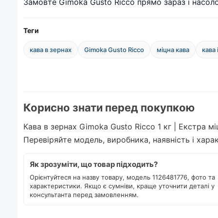
Замовте Gimoka Gusto Ricco прямо зараз і насо
Теги
кава в зернах
Gimoka Gusto Ricco
міцна кава
кава 
Корисно знати перед покупкою
Кава в зернах Gimoka Gusto Ricco 1 кг | Екстра мі
Перевіряйте модель, виробника, наявність і хар
Як зрозуміти, що товар підходить?
Орієнтуйтеся на назву товару, модель 1126481776, фото та
характеристики. Якщо є сумніви, краще уточнити деталі у
консультанта перед замовленням.