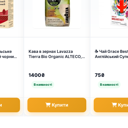
льське
Кава в зернах Lavazza
☕ Чай Grace Bes
й чорний
Tierra Bio Organic ALTECO,
Англійський Суп
 191)
1кг 8000070051409 (арт.
— Бадьорість та 
7535)
Першої Чашки! (
1400₴
75₴
и
Купити
Куп