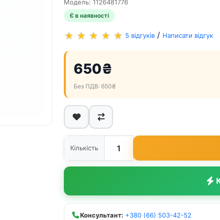
Модель: 1126481776
Є в наявності
/
5 відгуків
Написати відгук
650₴
Без ПДВ: 650₴
Кількість
К
Консультант:
+380 (66) 503-42-52