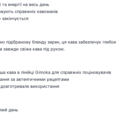
та енергії на весь день
овують справжніх кавоманів
 закінчується
но підібраному бленду зерен, ця кава забезпечує глиб
а завжди свіжа кава під рукою.
ша кава в лінійці Gimoka для справжніх поціновувачів
вання за автентичними рецептами
а довготривале використання
ілий день