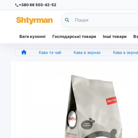
+380 66 503-42-52
Sh
tyr
man
Ваги кухонні
Господарські товари
Інші товари
В
Кава та чай
Кава в зернах
Кава в зернах Gimoka Gusto Ricco 1 кг | Екстра міцна кава, 