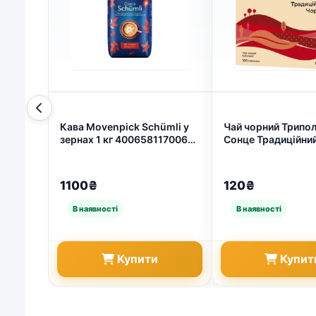
Кава Movenpick Schümli у
Чай чорний Трипо
зернах 1 кг 4006581170060
Сонце Традиційни
(арт. 7526)
100 пакетиків (арт.
1100₴
120₴
Купити
Купит