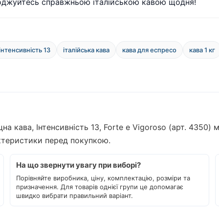
лоджуйтесь справжньою італійською кавою щодня!
інтенсивність 13
італійська кава
кава для еспресо
кава 1 кг
цна кава, Інтенсивність 13, Forte e Vigoroso (арт. 4350
актеристики перед покупкою.
На що звернути увагу при виборі?
Порівняйте виробника, ціну, комплектацію, розміри та
призначення. Для товарів однієї групи це допомагає
швидко вибрати правильний варіант.