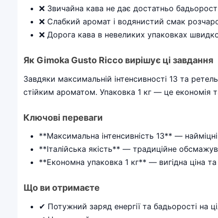
❌ Звичайна кава не дає достатньо бадьорості 
❌ Слабкий аромат і водянистий смак розчар
❌ Дорога кава в невеликих упаковках швидко
Як Gimoka Gusto Ricco вирішує ці завдання
Завдяки максимальній інтенсивності 13 та ретель
стійким ароматом. Упаковка 1 кг — це економія т
Ключові переваги
**Максимальна інтенсивність 13** — найміцні
**Італійська якість** — традиційне обсмажу
**Економна упаковка 1 кг** — вигідна ціна т
Що ви отримаєте
✔ Потужний заряд енергії та бадьорості на ц