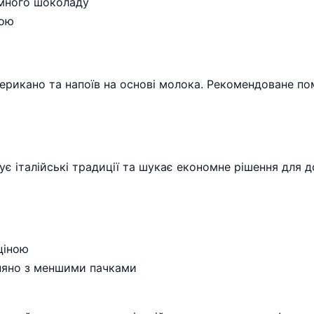
много шоколаду
кою
мерикано та напоїв на основі молока. Рекомендоване по
ує італійські традиції та шукає економне рішення для д
ціною
няно з меншими пачками