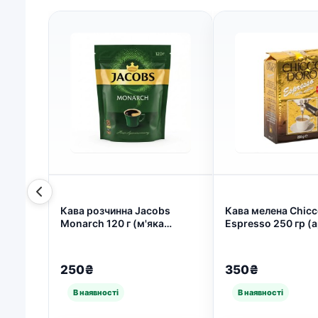
Кава розчинна Jacobs
Кава мелена Chicc
Monarch 120 г (м'яка
Espresso 250 гр (а
упаковка) | Класична,
Сублімована, Оригінал (арт.
4291)
250₴
350₴