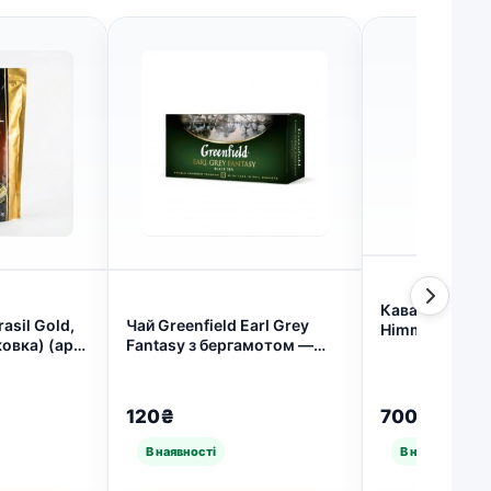
Кава Movenpi
asil Gold,
Чай Greenfield Earl Grey
Himmlische у 
ковка) (арт.
Fantasy з бергамотом —
4006581001753
класичний англійський смак
у кожній чашці (арт. 64)
120₴
700₴