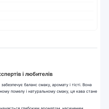
спертів і любителів
абезпечує баланс смаку, аромату і тісті. Вона
сному помелу і натуральному смаку, ця кава стане
ідзначається глибоким ароматом, насиченим