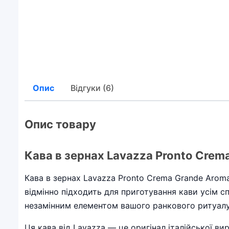
Опис
Відгуки (6)
Опис товару
Кава в зернах Lavazza Pronto Crema
Кава в зернах Lavazza Pronto Crema Grande Aroma
відмінно підходить для приготування кави усім с
незамінним елементом вашого ранкового ритуалу
Ця кава від Lavazza — це оригінал італійської в