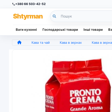
+380 66 503-42-52
Sh
tyr
man
Ваги кухонні
Господарські товари
Інші товари
В
Кава та чай
Кава в зернах
Кава в зернах Lavazza Pronto Crema Grande Aroma суміш 80% Араб