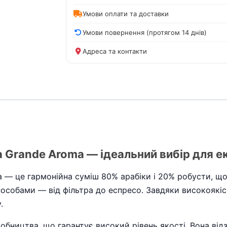
Умови оплати та доставки
Умови повернення (протягом 14 днів)
Адреса та контакти
 Grande Aroma — ідеальний вибір для ек
 — це гармонійна суміш 80% арабіки і 20% робусти, що з
пособами — від фільтра до еспресо. Завдяки високоякі
.
иробництва, що гарантує високий рівень якості. Вона в