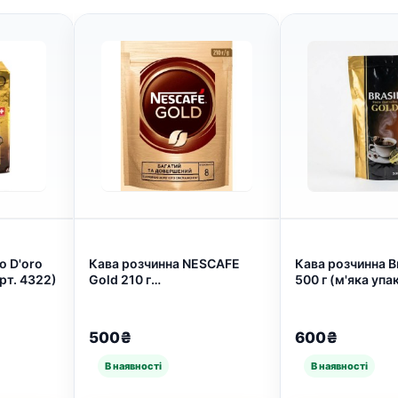
o D'oro
Кава розчинна NESCAFE
Кава розчинна Br
рт. 4322)
Gold 210 г
500 г (м'яка упа
(7613035443600) (арт.
4391)
575)
500₴
600₴