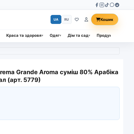
Кошик
UA
RU
Краса та здоровя
Одяг
Дім та сад
Продукти харчува
 Crema Grande Aroma суміш 80% Арабіка
ал (арт. 5779)