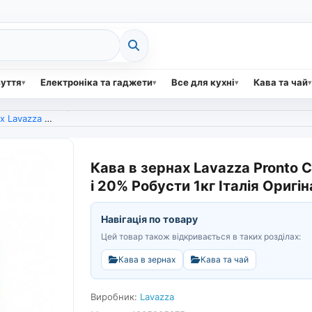
зуття
Електроніка та гаджети
Все для кухні
Кава та чай
іка і 20% Робусти 1кг Італія Оригінал (арт. 5779)
Кава в зернах Lavazza Pronto
і 20% Робусти 1кг Італія Оригін
Навігація по товару
Цей товар також відкривається в таких розділах:
Кава в зернах
Кава та чай
Виробник:
Lavazza