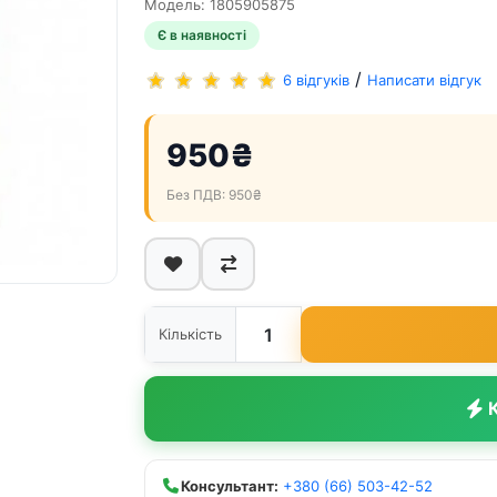
Модель: 1805905875
Є в наявності
/
6 відгуків
Написати відгук
950₴
Без ПДВ: 950₴
Кількість
К
Консультант:
+380 (66) 503-42-52