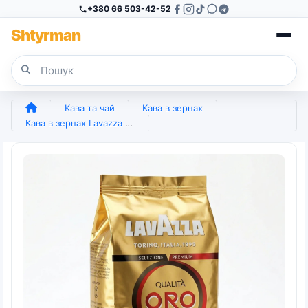
+380 66 503-42-52
Sh
tyr
man
Кава та чай
Кава в зернах
Кава в зернах Lavazza Qualità Oro 1 кг 100% Арабіка, Італійська кава Лавацца Оро золота пачка (арт. 6581)