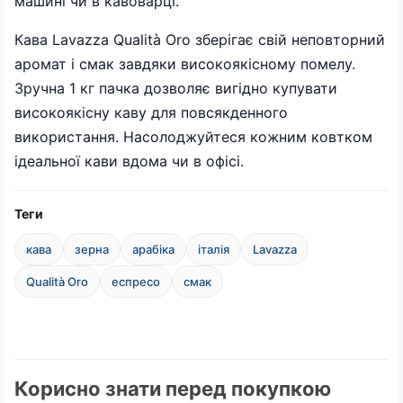
машині чи в кавоварці.
Кава Lavazza Qualità Oro зберігає свій неповторний
аромат і смак завдяки високоякісному помелу.
Зручна 1 кг пачка дозволяє вигідно купувати
високоякісну каву для повсякденного
використання. Насолоджуйтеся кожним ковтком
ідеальної кави вдома чи в офісі.
Теги
кава
зерна
арабіка
італія
Lavazza
Qualità Oro
еспресо
смак
Корисно знати перед покупкою