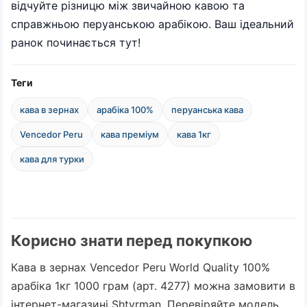
відчуйте різницю між звичайною кавою та
справжньою перуанською арабікою. Ваш ідеальний
ранок починається тут!
Теги
кава в зернах
арабіка 100%
перуанська кава
Vencedor Peru
кава преміум
кава 1кг
кава для турки
Корисно знати перед покупкою
Кава в зернах Vencedor Peru World Quality 100%
арабіка 1кг 1000 грам (арт. 4277) можна замовити в
інтернет-магазині Shtyrman. Перевіряйте модель,