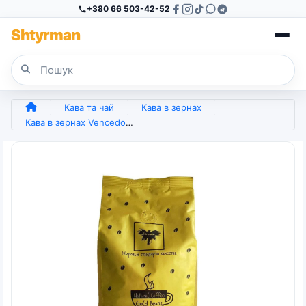
+380 66 503-42-52
Sh
tyr
man
Кава та чай
Кава в зернах
Кава в зернах Vencedor Peru World Quality 100% арабіка 1кг 1000 грам (арт. 4277)