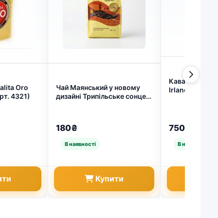
Кава в зернах
lita Oro
Чай Маянський у новому
Irlandese з а
рт. 4321)
дизайні Трипільське сонце
ірландського 
цейлонський 250 грамів у
(арт. 4471)
м'якому пакованні (арт.
6013)
180₴
750₴
ити
Купити
Ку