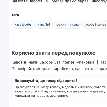
Замовте Jacobs 3в1 Intense прямо зараз і насол
Теги
кава jacobs
кава 3в1
розчинна кава
jacobs intense
Корисно знати перед покупкою
Кавовий напій Jacobs 3в1 Intense (упаковка) | На
Перевіряйте модель, виробника, наявність і хар
Як зрозуміти, що товар підходить?
Орієнтуйтеся на назву товару, модель 1127853227, фото та
характеристики. Якщо є сумніви, краще уточнити деталі у
консультанта перед замовленням.