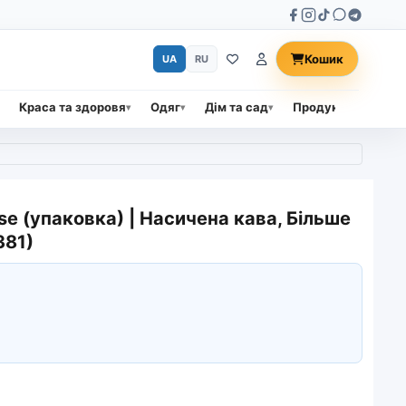
Кошик
UA
RU
Краса та здоровя
Одяг
Дім та сад
Продукти харчува
se (упаковка) | Насичена кава, Більше
381)