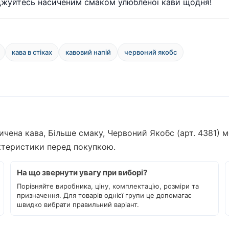
оджуйтесь насиченим смаком улюбленої кави щодня!
кава в стіках
кавовий напій
червоний якобс
сичена кава, Більше смаку, Червоний Якобс (арт. 4381) 
актеристики перед покупкою.
На що звернути увагу при виборі?
Порівняйте виробника, ціну, комплектацію, розміри та
призначення. Для товарів однієї групи це допомагає
швидко вибрати правильний варіант.