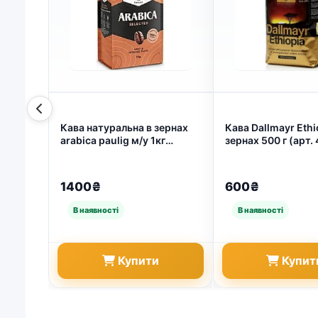
Кава натуральна в зернах
Кава Dallmayr Ethi
arabica paulig м/у 1кг
зернах 500 г (арт.
6411301162825 (арт. 640)
1400₴
600₴
Купити
Купит