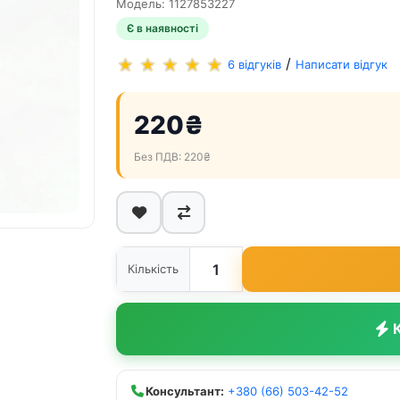
Модель: 1127853227
Є в наявності
/
6 відгуків
Написати відгук
220₴
Без ПДВ: 220₴
Кількість
К
Консультант:
+380 (66) 503-42-52