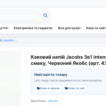
зуття
Електроніка та гаджети
Все для кухні
Кава та чай
ва, Більше смаку, Червоний Якобс (арт. 4381)
Кавовий напій Jacobs 3в1 Inten
смаку, Червоний Якобс (арт. 4
Навігація по товару
Цей товар також відкривається в таких розділах:
Кава в зернах
Кава та чай
Виробник:
Jacobs