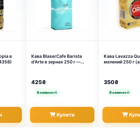
opia в
Кава BlaserCafe Barista
Кава Lavazza Qua
 4358)
d'Arte в зернах 250 г —
мелений 250 г (а
професійне еспресо для
дому (арт. 712)
425₴
350₴
и
Купити
Куп