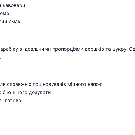
и кавоварці
ремо
тий смак
 арабіку з ідеальними пропорціями вершків та цукру. О
.
ля справжніх поціновувачів міцного напою
рібно нічого дозувати
 і готово