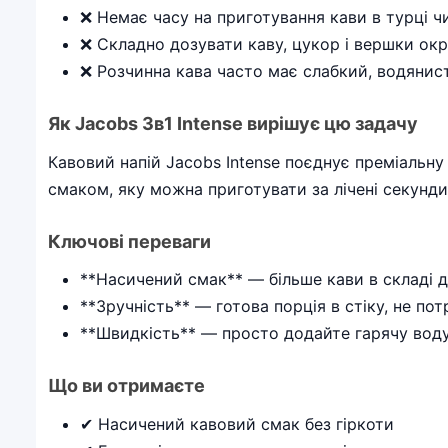
❌ Немає часу на приготування кави в турці ч
❌ Складно дозувати каву, цукор і вершки ок
❌ Розчинна кава часто має слабкий, водянис
Як Jacobs 3в1 Intense вирішує цю задачу
Кавовий напій Jacobs Intense поєднує преміальну
смаком, яку можна приготувати за лічені секунди
Ключові переваги
**Насичений смак** — більше кави в складі д
**Зручність** — готова порція в стіку, не пот
**Швидкість** — просто додайте гарячу воду
Що ви отримаєте
✔ Насичений кавовий смак без гіркоти