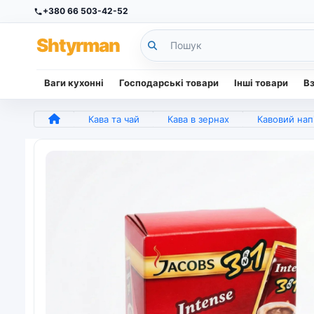
+380 66 503-42-52
Sh
tyr
man
Ваги кухонні
Господарські товари
Інші товари
В
Кава та чай
Кава в зернах
Кавовий напій Jacobs 3в1 Intense (упаковка) | Насичена ка