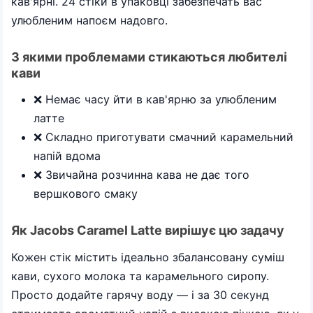
кав'ярні. 24 стіки в упаковці забезпечать вас
улюбленим напоєм надовго.
З якими проблемами стикаються любителі
кави
❌ Немає часу йти в кав'ярню за улюбленим
латте
❌ Складно приготувати смачний карамельний
напій вдома
❌ Звичайна розчинна кава не дає того
вершкового смаку
Як Jacobs Caramel Latte вирішує цю задачу
Кожен стік містить ідеально збалансовану суміш
кави, сухого молока та карамельного сиропу.
Просто додайте гарячу воду — і за 30 секунд