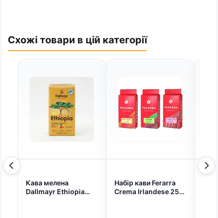
Схожі товари в цій категорії
Кава мелена
Набір кави Ferarra
Чай
Dallmayr Ethiopia
Crema Irlandese 250
чор
500 г (Німеччина)
г + Cuba Libre 250 г +
100*
100% Арабіка
Strawberry Choco
Ефіопія Преміум
250 г