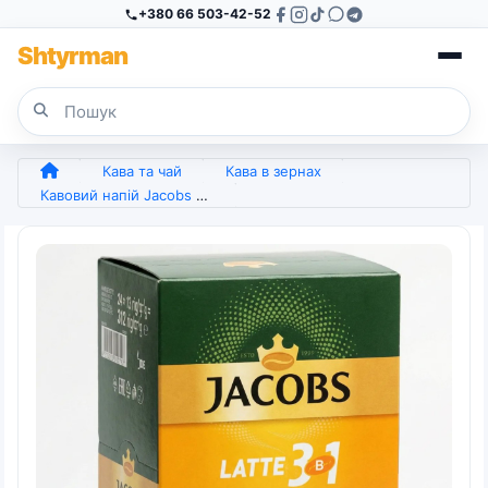
+380 66 503-42-52
Sh
tyr
man
Кава та чай
Кава в зернах
Кавовий напій Jacobs 3в1 Caramel Latte 24 стіки (упаковка) | Карамельний лате, Висока пінка, Десертна кава (арт. 4300)