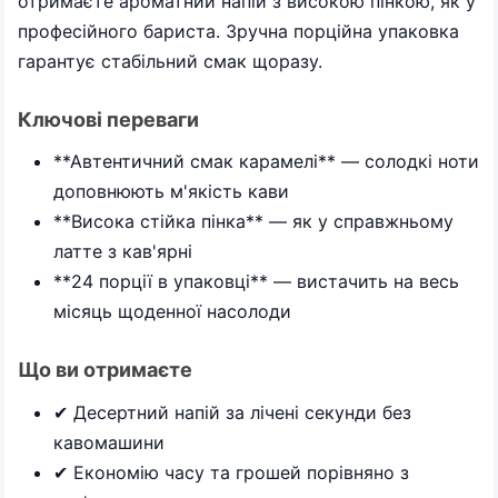
отримаєте ароматний напій з високою пінкою, як у
професійного бариста. Зручна порційна упаковка
гарантує стабільний смак щоразу.
Ключові переваги
**Автентичний смак карамелі** — солодкі ноти
доповнюють м'якість кави
**Висока стійка пінка** — як у справжньому
латте з кав'ярні
**24 порції в упаковці** — вистачить на весь
місяць щоденної насолоди
Що ви отримаєте
✔ Десертний напій за лічені секунди без
кавомашини
✔ Економію часу та грошей порівняно з