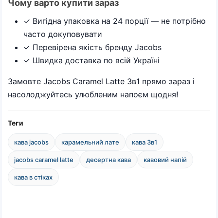
Чому варто купити зараз
✓ Вигідна упаковка на 24 порції — не потрібно
часто докуповувати
✓ Перевірена якість бренду Jacobs
✓ Швидка доставка по всій Україні
Замовте Jacobs Caramel Latte 3в1 прямо зараз і
насолоджуйтесь улюбленим напоєм щодня!
Теги
кава jacobs
карамельний лате
кава 3в1
jacobs caramel latte
десертна кава
кавовий напій
кава в стіках