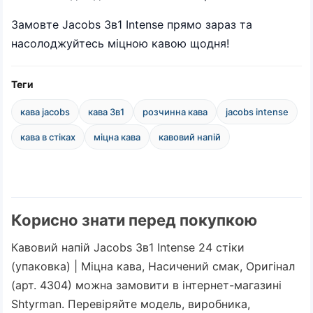
Замовте Jacobs 3в1 Intense прямо зараз та
насолоджуйтесь міцною кавою щодня!
Теги
кава jacobs
кава 3в1
розчинна кава
jacobs intense
кава в стіках
міцна кава
кавовий напій
Корисно знати перед покупкою
Кавовий напій Jacobs 3в1 Intense 24 стіки
(упаковка) | Міцна кава, Насичений смак, Оригінал
(арт. 4304) можна замовити в інтернет-магазині
Shtyrman. Перевіряйте модель, виробника,