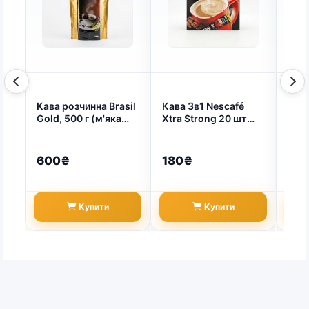
Кава розчинна Brasil
Кава 3в1 Nescafé
Кав
Gold, 500 г (м'яка
Xtra Strong 20 шт
Bari
упаковка) (арт.
(упаковка) | Екстра
Inte
4391)
міцна кава,
— на
Оновлена
у ка
600₴
180₴
83
рецептура,
Максимальна
енергія (арт. 4305)
Купити
Купити