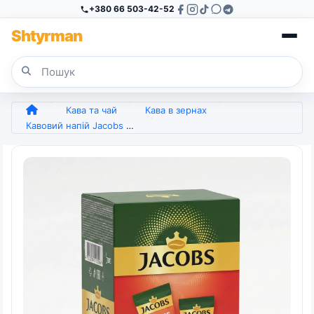
+380 66 503-42-52
Sh
tyr
man
Кава та чай
Кава в зернах
Кавовий напій Jacobs 3в1 Intense 24 стіки (упаковка) | Міцна кава, Насичений смак, Оригінал (арт. 4304)