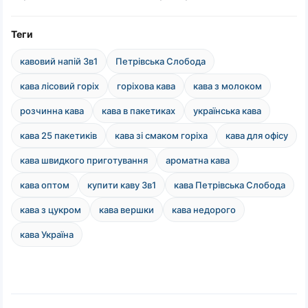
Теги
кавовий напій 3в1
Петрівська Слобода
кава лісовий горіх
горіхова кава
кава з молоком
розчинна кава
кава в пакетиках
українська кава
кава 25 пакетиків
кава зі смаком горіха
кава для офісу
кава швидкого приготування
ароматна кава
кава оптом
купити каву 3в1
кава Петрівська Слобода
кава з цукром
кава вершки
кава недорого
кава Україна