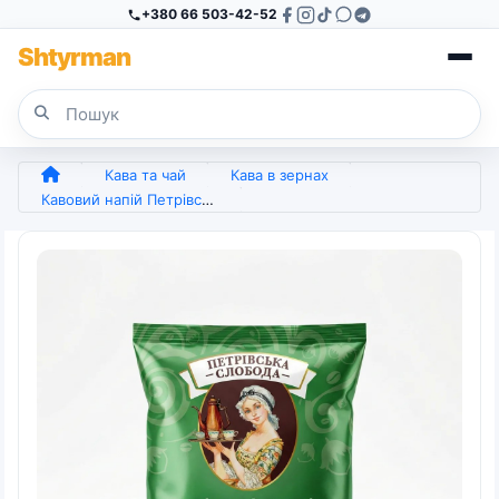
+380 66 503-42-52
Sh
tyr
man
Кава та чай
Кава в зернах
Кавовий напій Петрівська Слобода 3в1 Лісовий Горіх 25 пакетиків (упаковка) | Горіхова кава, Ароматна, Українська (арт. 5253)