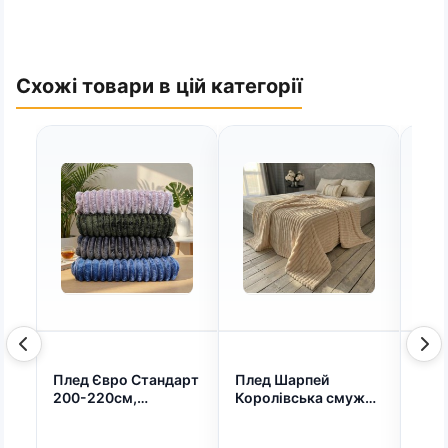
Схожі товари в цій категорії
Плед Євро Стандарт
Плед Шарпей
Сир
200-220см,
Королівська смужка
50%
Королівська
двуспального
Сир"
смужка, пухнастий
розміру 180-200см.
твер