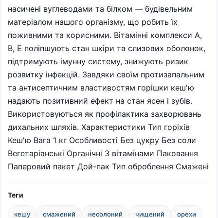
насичені вуглеводами та білком — будівельним
матеріалом нашого організму, що робить їх
поживними та корисними. Вітамінні комплекси А,
В, Е поліпшують стан шкіри та слизових оболонок,
підтримують імунну систему, знижують ризик
розвитку інфекцій. Завдяки своїм протизапальним
та антисептичним властивостям горішки кеш'ю
надають позитивний ефект на стан ясен і зубів.
Використовуються як профілактика захворювань
дихальних шляхів. Характеристики Тип горіхів
Кеш'ю Вага 1 кг Особливості Без цукру Без соли
Вегетаріанські Органічні З вітамінами Паковання
Паперовий пакет Дой-пак Тип оброблення Смажені
Теги
кешу
смажений
несолоний
чищений
орехи