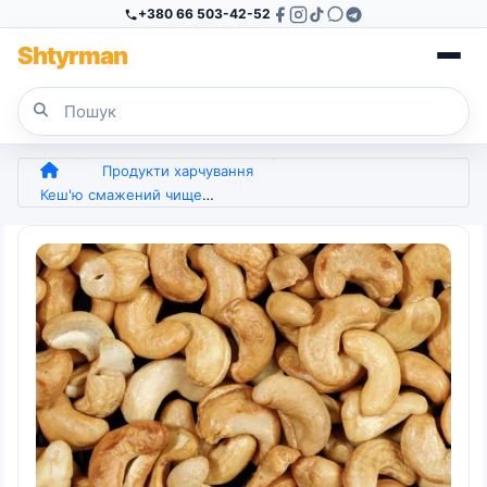
+380 66 503-42-52
Sh
tyr
man
Продукти харчування
Кеш'ю смажений чищений несолоний 1 кг (арт. 7490)