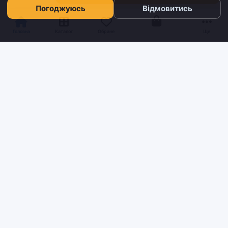
Погоджуюсь
Відмовитись
Кошик
Головна
Каталог
Обране
Ще
Sh
tyr
man
Інтернет-магазин взуття та кави з доставкою по всій Україні.
Якість та надійність з 2019 року.
ІНФОРМАЦІЯ
Блог
Контакти
Умови доставки та оплати
Про нас
Повернення та обмін