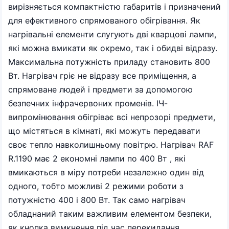
вирізняється компактністю габаритів і призначений
для ефективного спрямованого обігрівання. Як
нагрівальні елементи слугують дві кварцові лампи,
які можна вмикати як окремо, так і обидві відразу.
Максимальна потужність приладу становить 800
Вт. Нагрівач гріє не відразу все приміщення, а
спрямоване людей і предмети за допомогою
безпечних інфрачервоних променів. ІЧ-
випромінювання обігріває всі непрозорі предмети,
що містяться в кімнаті, які можуть передавати
своє тепло навколишньому повітрю. Нагрівач RAF
R.1190 має 2 економні лампи по 400 Вт , які
вмикаються в міру потреби незалежно один від
одного, тобто можливі 2 режими роботи з
потужністю 400 і 800 Вт. Так само нагрівач
обладнаний таким важливим елементом безпеки,
як кнопка вимкнення під час перекидання.