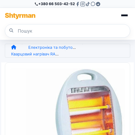
+380 66 503-42-52
Sh
tyr
man
Електроніка та побутова техніка
Кварцовий нагрівач RAF Електричний інфрачервоний нагрівач для дому, офісу та тераси QUART (арт. 7145)