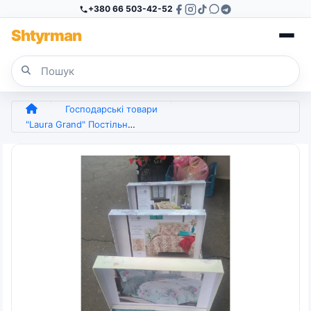
+380 66 503-42-52
Sh
tyr
man
Господарські товари
"Laura Grand" Постільна білизна в коробці з 4 Наволочками ( простирадла на гумці) + подарунковий пакет (арт. 6643)