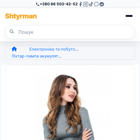
+380 66 503-42-52
Sh
tyr
man
Електроніка та побутова техніка
Ліхтар-лампа акумуляторна підвісна OKGO AY-3820 20W. Кемпінговий світильник з гачком (7 годин) (арт. 6952)