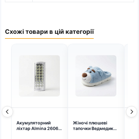
Схожі товари в цій категорії
Акумуляторний
Жіночі плюшеві
Мака
ліхтар Almina 2606L
тапочки Ведмедики
(Білий) з Power Bank.
рожеві та сині (36-