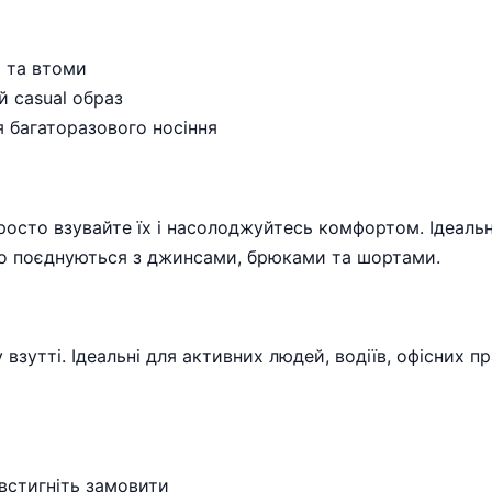
ь та втоми
й casual образ
я багаторазового носіння
осто взувайте їх і насолоджуйтесь комфортом. Ідеальн
егко поєднуються з джинсами, брюками та шортами.
взутті. Ідеальні для активних людей, водіїв, офісних пр
встигніть замовити