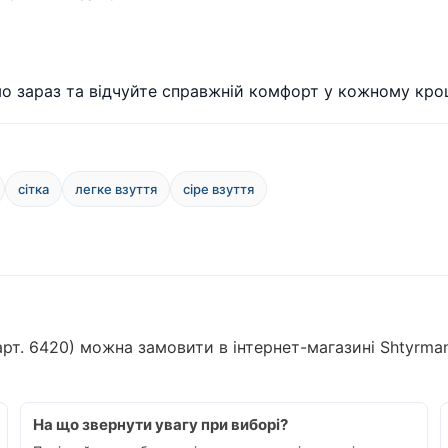
мо зараз та відчуйте справжній комфорт у кожному кроц
сітка
легке взуття
сіре взуття
 (арт. 6420) можна замовити в інтернет-магазині Shtyrma
На що звернути увагу при виборі?