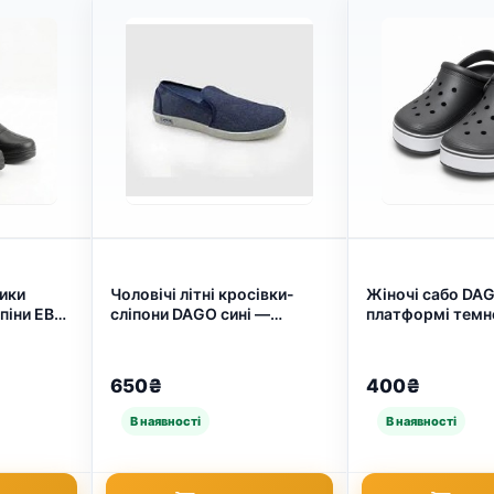
ики
Чоловічі літні кросівки-
Жіночі сабо DAG
 піни ЕВА
сліпони DAGO сині —
платформі темно
ні, на
дихаюча сітка для
білою підошвою 
850)
комфорту (арт. 1413)
27174)
650₴
400₴