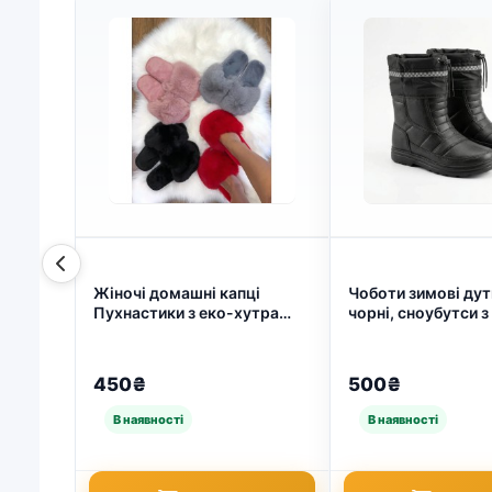
Жіночі домашні капці
Чоботи зимові дут
Пухнастики з еко-хутра
чорні, сноубутси з
Синій (арт. 7297)
та текстилю утепле
затяжці 43 (арт. 9
450₴
500₴