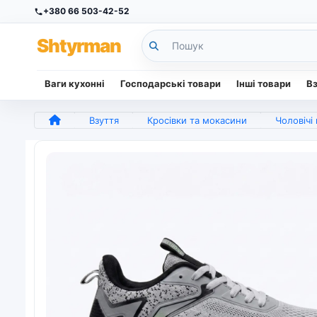
+380 66 503-42-52
Sh
tyr
man
Ваги кухонні
Господарські товари
Інші товари
В
Взуття
Кросівки та мокасини
Чоловічі мокасини (капці