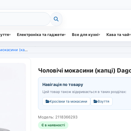
зуття
Електроніка та гаджети
Все для кухні
Кава та чай
) Dago Style, сіра сітка (арт. 6420)
Чоловічі мокасини (капці) Dago 
Навігація по товару
Цей товар також відкривається в таких розділах:
Кросівки та мокасини
Взуття
Модель: 2118366293
Є в наявності