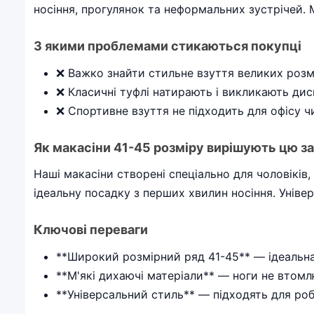
носіння, прогулянок та неформальних зустрічей. 
З якими проблемами стикаються покупці
❌ Важко знайти стильне взуття великих розмі
❌ Класичні туфлі натирають і викликають ди
❌ Спортивне взуття не підходить для офісу 
Як макасіни 41-45 розміру вирішують цю з
Наші макасіни створені спеціально для чоловіків,
ідеальну посадку з перших хвилин носіння. Унів
Ключові переваги
**Широкий розмірний ряд 41-45** — ідеальна
**М'які дихаючі матеріали** — ноги не втомл
**Універсальний стиль** — підходять для роб