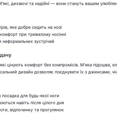
М'які, дихаючі та надійні — вони стануть вашим улюбле
рів, яке добре сидить на нозі
скомфорт при тривалому носінні
чи неформальних зустрічей
адачу
 які цінують комфорт без компромісів. М'яка підошва, е
ерсальний дизайн дозволяє поєднувати їх з джинсами, ч
 посадка для будь-якої ноги
юються навіть після цілого дня
оти, відпочинку та прогулянок