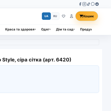
Кошик
UA
RU
Краса та здоровя
Одяг
Дім та сад
Продукти харчува
Style, сіра сітка (арт. 6420)