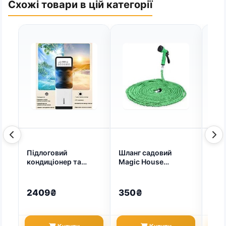
Схожі товари в цій категорії
Підлоговий
Шланг садовий
Кон
кондиціонер та
Мagic House
RCH1
обігрівач з функцією
52.5м175FT (арт.
зволоження 3 в 1
9275)
DOMOTEC MS-1668
2409₴
350₴
138
(арт. 9219)