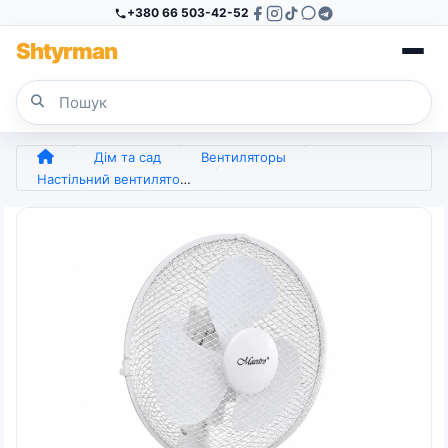
+380 66 503-42-52
Sh
tyr
man
Дім та сад
Вентиляторы
Настільний вентилятор Maestro MR-904, 50 Вт, 3 режими швидкості, білий (арт. 27188)