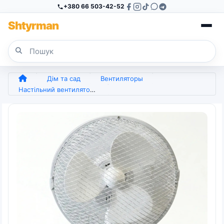
+380 66 503-42-52
Sh
tyr
man
Дім та сад
Вентиляторы
Настільний вентилятор WimpeX WX-901 (9 дюймів), компактний, 2 швидкості, білий (арт. 6901)