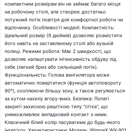
компактним розмірам він не займає багато місця
на робочому столі, але створює достатньо
потужний потік повітря для комфортної роботи чи
відпочинку. Особливості моделі: Компактність:
Ідеальний розмір (9 дюймів) дозволяє розмістити
його навіть на заставленому столі або вузькій
полиці. Режими роботи: Має 2 швидкості, що
дозволяє налаштувати інтенсивність обдуву під
себе (легкий бриз або сильніший потік).
Функціональність: Голова вентилятора може
автоматично повертатися (функція автоповороту
90°), охоплюючи більшу зону, а також регулюється
за кутом нахилу вгору-вниз. Безпека: Лопаті
закриті захисною решіткою типу "сітка", що
унеможливлює випадковий контакт з ними.
Класичний білий колір пасуватиме до будь-якого
інтер'єру. Характеристики: Модель: WimpeX WX-901