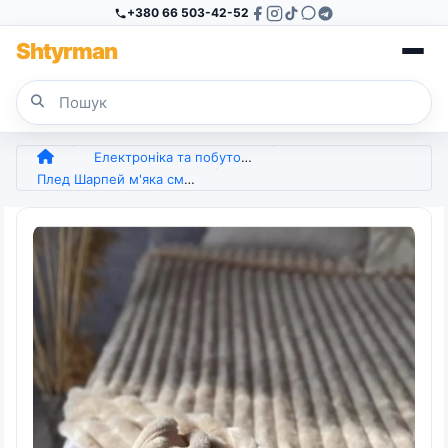
+380 66 503-42-52
Sh
tyr
man
Електроніка та побутова техніка
Плед Шарпей м'яка смужка Євро Розміру 200-220 см колір Пісочний (арт. 7207)