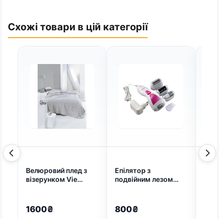
Схожі товари в цій категорії
Велюровий плед з
Епілятор з
Дуйк
візерунком Vie
подвійним лезом
716
Nouvelle 200х240
Gemei GM-7006
Пудровий (арт.
(18881475) (арт.
7359)
6918)
1600₴
800₴
80