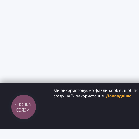
Ми використовуємо файли cookie, щоб по
згоду на їх використання.
Докладніше
.
КНОПКА
СВЯЗИ
Sh
tyr
man
ІНФОРМАЦ