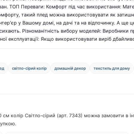
ан. ТОП Переваги: Комфорт під час використання: Матер
омфорту, такий плед можна використовувати як затишн
тер'єр у Вашому домі, на дачі та на відпочинку. А ще ц
исихають. Різноманітність вибору моделей: Виробники п
нної експлуатації: Якщо використовувати виріб дбайливо
ед
світло-сірий колір
домашній декор
текстиль для дому
см колір Світло-сірий (арт. 7343) можна замовити в ін
купкою.