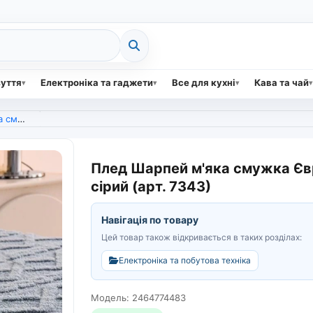
зуття
Електроніка та гаджети
Все для кухні
Кава та чай
ий (арт. 7343)
Плед Шарпей м'яка смужка Євр
сірий (арт. 7343)
Навігація по товару
Цей товар також відкривається в таких розділах:
Електроніка та побутова техніка
Модель: 2464774483