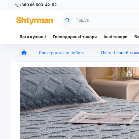
+380 66 503-42-52
Sh
tyr
man
Ваги кухонні
Господарські товари
Інші товари
В
Електроніка та побутова техніка
Плед Шарпей м'яка смужка Євро Розміру 200-220 см колір Світло-сір