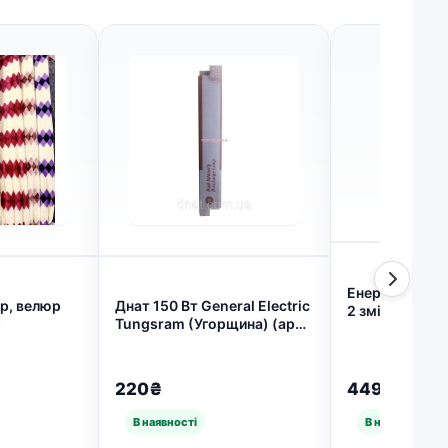
Енергоощадна
р, велюр
Днат 150 Вт General Electric
2 змінними а
)
Tungsram (Угорщина) (арт.
18650 і заряд
3651)
3171)
220₴
449₴