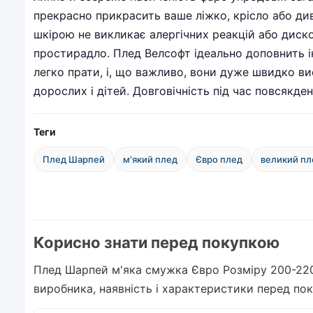
прекрасно прикрасить ваше ліжко, крісло або див
шкірою не викликає алергічних реакцій або диск
простирадло. Плед Велсофт ідеально доповнить ін
легко прати, і, що важливо, вони дуже швидко в
дорослих і дітей. Довговічність під час повсякде
Теги
Плед Шарпей
м'який плед
Євро плед
великий пл
Корисно знати перед покупкою
Плед Шарпей м'яка смужка Євро Розміру 200-220 
виробника, наявність і характеристики перед по