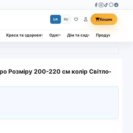
Кошик
UA
RU
Краса та здоровя
Одяг
Дім та сад
Продукти харчува
о Розміру 200-220 см колір Світло-