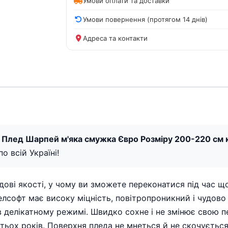
Умови оплати та доставки
Умови повернення (протягом 14 днів)
Адреса та контакти
 Плед Шарпей м'яка смужка Євро Розміру 200-220 см к
о всій Україні!
дові якості, у чому ви зможете переконатися під час щ
елсофт має високу міцність, повітропроникний і чудово 
 делікатному режимі. Швидко сохне і не змінює свою п
ьох років. Поверхня пледа не мнеться й не скочується.