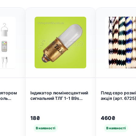
лятором
Індикатор люмінесцентний
Плед євро розмі
коль
сигнальний ТЛГ 1-1 B9s
акція (арт. 6725
7)
(арт. 3842)
18₴
460₴