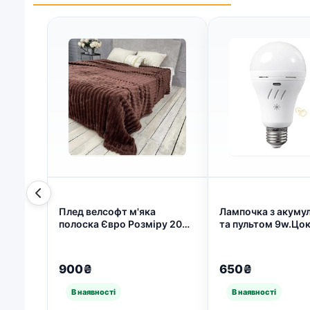
Плед велсофт м'яка
Лампочка з акуму
полоска Євро Розміру 200-
та пультом 9w.Цо
220см колір Шоколад (арт.
активний! (арт. 311
6682)
900₴
650₴