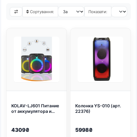
Сортування:
Показати:
KOLAV-LJ601 Питание
Колонка YS-010 (арт.
от аккумулятора и
22376)
портативность : с
аккумулятором 7,4 В
3600 мАч
4309₴
5998₴
наслаждайтесь