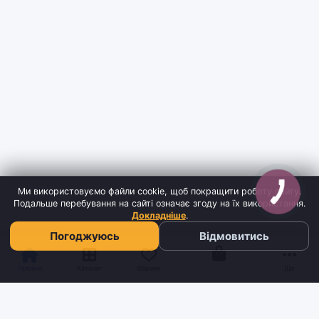
Ми використовуємо файли cookie, щоб покращити роботу сайту.
Подальше перебування на сайті означає згоду на їх використання.
Докладніше
.
Погоджуюсь
Відмовитись
Кошик
Головна
Каталог
Обране
Ще
Sh
tyr
man