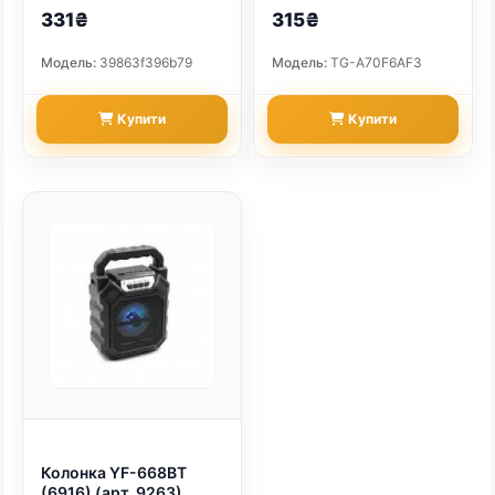
331₴
315₴
Модель:
39863f396b79
Модель:
TG-A70F6AF3
Купити
Купити
Колонка YF-668BT
(6916) (арт. 9263)