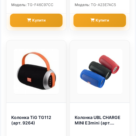
непрерывной музыкой
Модель:
TG-F46C97CC
Модель:
TG-A23E7AC5
часами. (арт. 22441)
Купити
Купити
Колонка TiG TG112
Колонка UBL CHARGE
(арт. 9264)
MINI E3mini (арт.
22399)