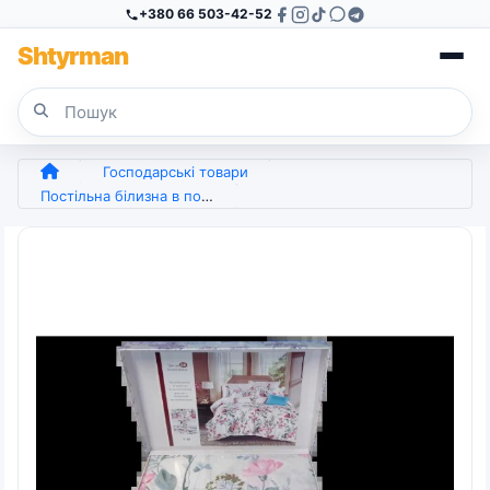
+380 66 503-42-52
Sh
tyr
man
Господарські товари
Постільна білизна в подарунковій коробці Laura Grand — Emili (арт. 6709)