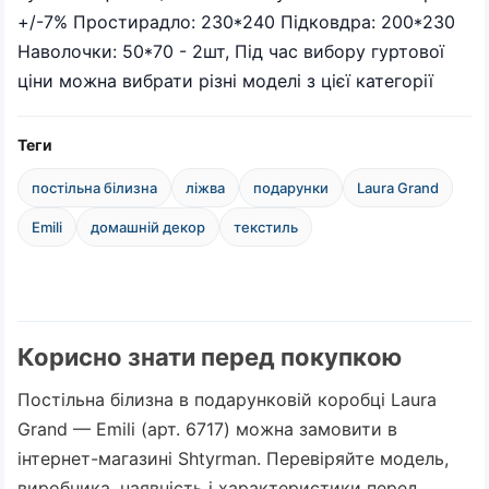
+/-7% Простирадло: 230*240 Підковдра: 200*230
Наволочки: 50*70 - 2шт, Під час вибору гуртової
ціни можна вибрати різні моделі з цієї категорії
Теги
постільна білизна
ліжва
подарунки
Laura Grand
Emili
домашній декор
текстиль
Корисно знати перед покупкою
Постільна білизна в подарунковій коробці Laura
Grand — Emili (арт. 6717) можна замовити в
інтернет-магазині Shtyrman. Перевіряйте модель,
виробника, наявність і характеристики перед