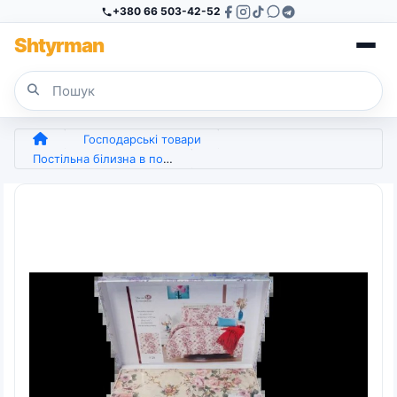
+380 66 503-42-52
Sh
tyr
man
Господарські товари
Постільна білизна в подарунковій коробці Laura Grand — Emili (арт. 6717)