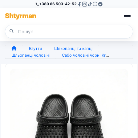
+380 66 503-42-52
Sh
tyr
man
Взуття
Шльопанці та капці
Шльопанці чоловічі
Сабо чоловічі чорні Krok піна ЕВА. Дихаючі крокси з перфорацією для дачі та роботи 41-45 (арт. 6302)