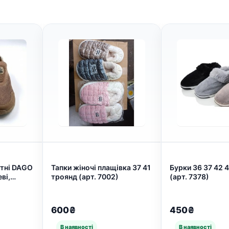
ітні DAGO
Тапки жіночі плащівка 37 41
Бурки 36 37 42 
ві,
троянд (арт. 7002)
(арт. 7378)
ків,
т. 6448)
600₴
450₴