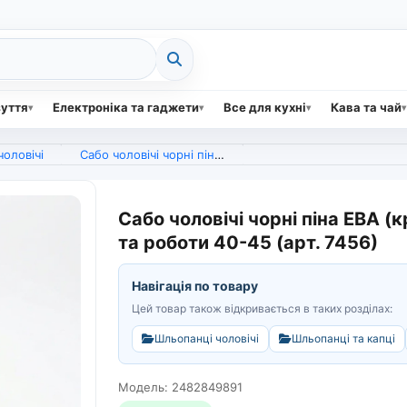
зуття
Електроніка та гаджети
Все для кухні
Кава та чай
оловічі
Сабо чоловічі чорні піна ЕВА (кроки). Легкі літні шльопанці для саду та роботи 40-45 (арт. 7456)
Сабо чоловічі чорні піна ЕВА (к
та роботи 40-45 (арт. 7456)
Навігація по товару
Цей товар також відкривається в таких розділах:
Шльопанці чоловічі
Шльопанці та капці
Модель: 2482849891