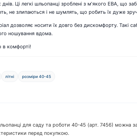
 днів. Ці легкі шльопанці зроблені з м'якого ЕВА, що з
кають, не злипаються і не шумлять, що робить їх дуже з
ріал дозволяє носити їх довго без дискомфорту. Такі са
ого ношування вдома.
ю в комфорті!
літні
розміри 40-45
і шльопанці для саду та роботи 40-45 (арт. 7456) можна 
актеристики перед покупкою.