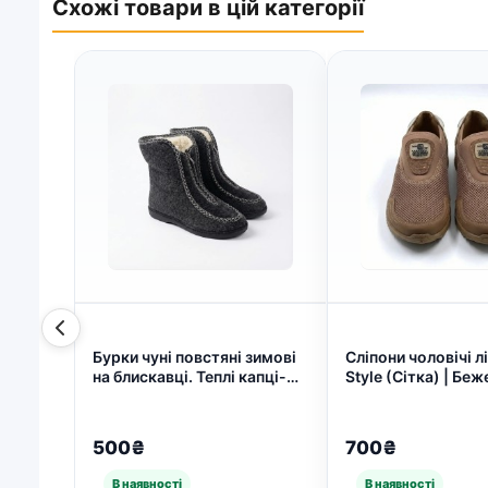
Схожі товари в цій категорії
Бурки чуні повстяні зимові
Сліпони чоловічі л
на блискавці. Теплі капці-
Style (Сітка) | Беже
черевики на хутрі. Розміри
Мокасини без шнур
37-42 (арт. 4911)
Розміри 41-45 (ар
500₴
700₴