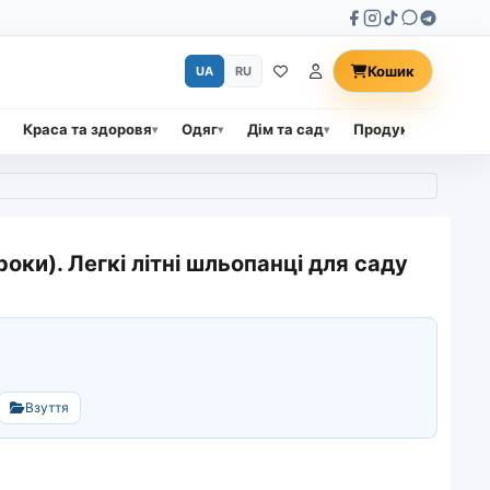
Кошик
UA
RU
Краса та здоровя
Одяг
Дім та сад
Продукти харчува
роки). Легкі літні шльопанці для саду
Взуття