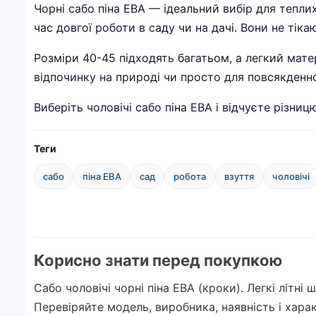
Чорні сабо піна ЕВА — ідеальний вибір для теплих
час довгої роботи в саду чи на дачі. Вони не ті
Розміри 40-45 підходять багатьом, а легкий мате
відпочинку на природі чи просто для повсякденн
Виберіть чоловічі сабо піна ЕВА і відчуєте різниц
Теги
сабо
піна ЕВА
сад
робота
взуття
чоловічі
Корисно знати перед покупкою
Сабо чоловічі чорні піна ЕВА (кроки). Легкі літн
Перевіряйте модель, виробника, наявність і хар