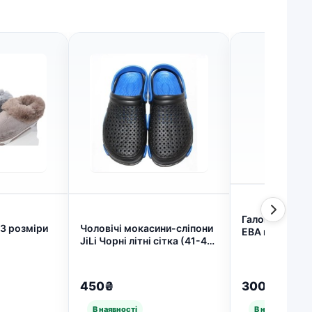
Галоші жіночі 
43 розміри
Чоловічі мокасини-сліпони
ЕВА на хутрі. 
JiLi Чорні літні сітка (41-45)
дутики утепле
текстильні еспадрильї (арт.
37-41 (арт. 44
7718)
450₴
300₴