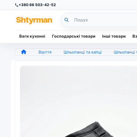
+380 66 503-42-52
Sh
tyr
man
Ваги кухонні
Господарські товари
Інші товари
В
Взуття
Шльопанці та капці
Шльопанці ч