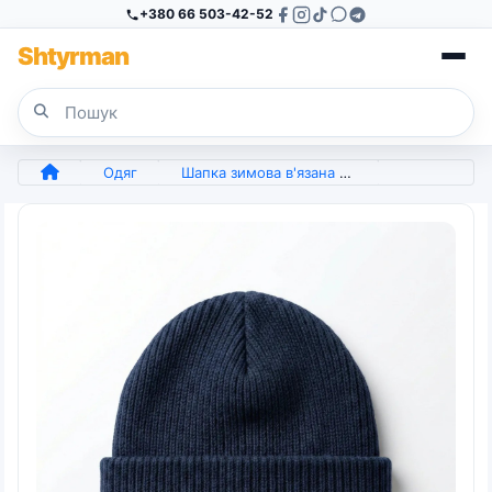
+380 66 503-42-52
Sh
tyr
man
Одяг
Шапка зимова в'язана Темно-синя. Тепла класична шапка з відворотом унісекс (арт. 8937)