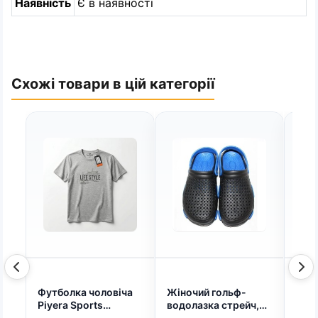
Наявність
Є в наявності
Схожі товари в цій категорії
Футболка чоловіча
Жіночий гольф-
Тепл
Piyera Sports
водолазка стрейч,
штр
(Туреччина), Батал,
базовий светр з
на ф