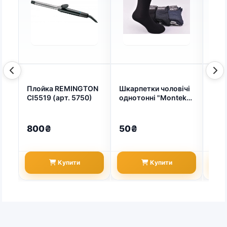
Плойка REMINGTON
Шкарпетки чоловічі
Шка
CI5519 (арт. 5750)
однотонні "Monteks"
"Chr
БАВОВНА (арт. 5101)
БАМБ
12 п
800₴
50₴
35
Купити
Купити