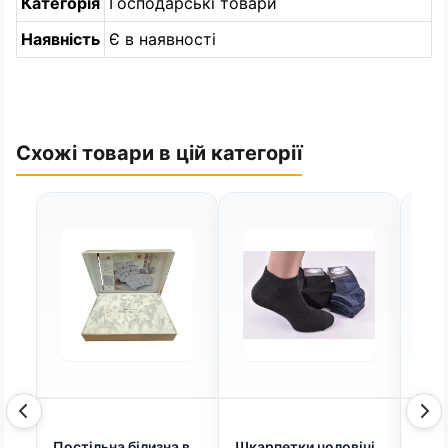
Категорія
Господарські товари
Наявність
Є в наявності
Схожі товари в цій категорії
Постільна білизна в
Шкарпетки чоловічі
Шка