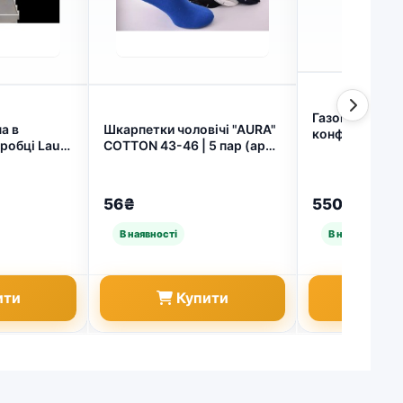
Газова поверх
а в
Шкарпетки чоловічі "AURA"
конфорки з п
робці Laura
COTTON 43-46 | 5 пар (арт.
AYGAZ (арт. 2
e (арт.
5430)
56₴
5500₴
ити
Купити
Ку