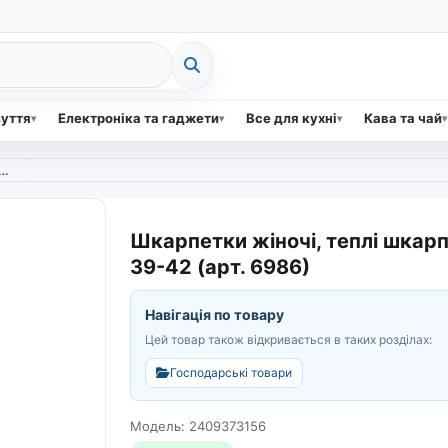
зуття
Електроніка та гаджети
Все для кухні
Кава та чай
Шкарпетки жіночі, теплі шкарп
39-42 (арт. 6986)
Навігація по товару
Цей товар також відкривається в таких розділах:
Господарські товари
Модель: 2409373156