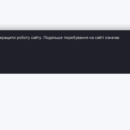
кращити роботу сайту. Подальше перебування на сайті означає
ІЯ
СЛУЖБА ПІДТРИМКИ
ДОДАТКОВО
Контакти
Виробники
Повернення товару
Партнерська пр
вки та оплати
Карта сайту
Акції