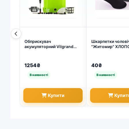
Обприскувач
Шкарпетки чолові
акумуляторний Vilgrand
"Житомир" ХЛОП
SGA-16 16 л (арт. 9278)
МАХРА 40 -45 | 12 
5373)
1254₴
40₴
Купити
Купит