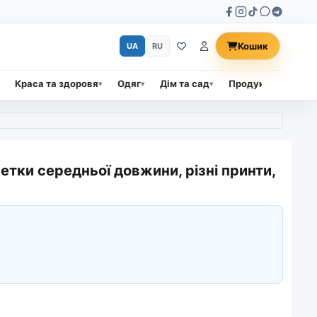
Кошик
UA
RU
Краса та здоровя
Одяг
Дім та сад
Продукти харчува
етки середньої довжини, різні принти,