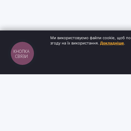
Ми використовуємо файли cookie, щоб по
згоду на їх використання.
Докладніше
.
КНОПКА
СВЯЗИ
Sh
tyr
man
ІНФОРМАЦ
Інтернет-магазин взуття та кави з доставкою
Блог
по всій Україні. Якість та надійність з 2019
Контакти
року.
Умови доста
Про нас