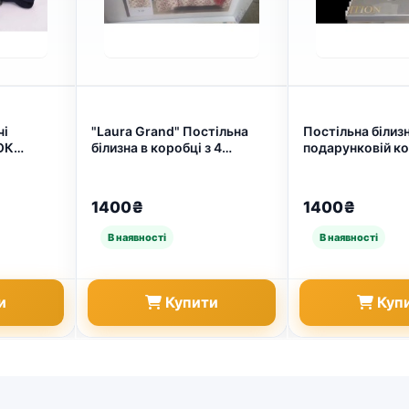
чі
"Laura Grand" Постільна
Постільна білизн
ОК
білизна в коробці з 4
подарунковій ко
пар (арт.
Наволочками (
Grand — Exclusiv
простирадла на гумці) +
6705)
подарунковий пакет (арт.
1400₴
1400₴
6641)
и
Купити
Куп