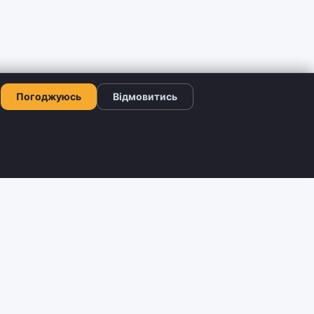
Погоджуюсь
Відмовитись
КОНТАКТИ
+380 66 503-42-52
ограма
Viber: +380 66 503-42-52
Telegram: @shtyrman_shop
Пн–Нд: 09:00–21:00