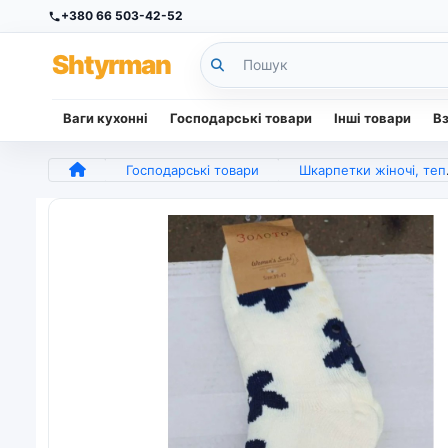
+380 66 503-42-52
Sh
tyr
man
Ваги кухонні
Господарські товари
Інші товари
В
Господарські товари
Шкарпетки жіночі, теплі шкарпетки середньої довжини, різні принти, 39-42 (арт. 6986)