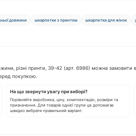
ньої довжини
шкарпетки з принтом
шкарпетки для жінок
жини, різні принти, 39-42 (арт. 6986) можна замовити в
перед покупкою.
На що звернути увагу при виборі?
Порівняйте виробника, ціну, комплектацію, розміри та
призначення. Для товарів однієї групи це допомагає
швидко вибрати правильний варіант.