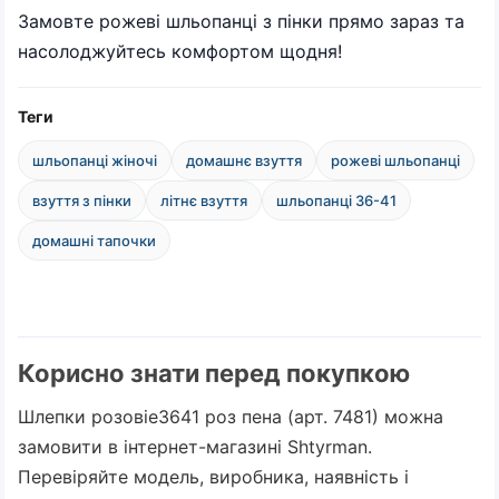
Замовте рожеві шльопанці з пінки прямо зараз та
насолоджуйтесь комфортом щодня!
Теги
шльопанці жіночі
домашнє взуття
рожеві шльопанці
взуття з пінки
літнє взуття
шльопанці 36-41
домашні тапочки
Корисно знати перед покупкою
Шлепки розовіе3641 роз пена (арт. 7481) можна
замовити в інтернет-магазині Shtyrman.
Перевіряйте модель, виробника, наявність і