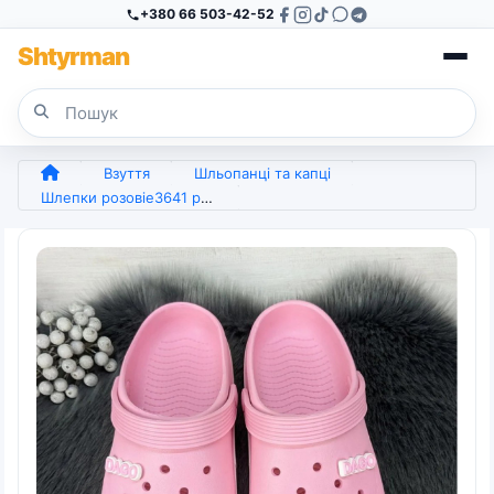
+380 66 503-42-52
Sh
tyr
man
Взуття
Шльопанці та капці
Шлепки розовіе3641 роз пена (арт. 7481)