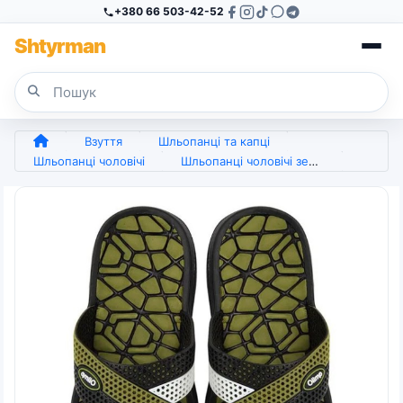
+380 66 503-42-52
Sh
tyr
man
Взуття
Шльопанці та капці
Шльопанці чоловічі
Шльопанці чоловічі зелені (арт. 6727)