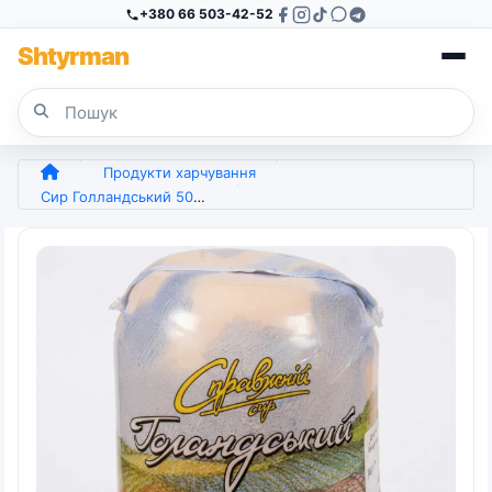
+380 66 503-42-52
Sh
tyr
man
Продукти харчування
Сир Голландський 50% ТМ "Справжній Сир", натуральний твердий сир, кулька ~1кг (арт. 6301)