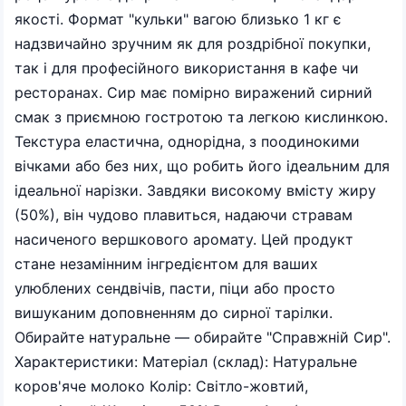
якості. Формат "кульки" вагою близько 1 кг є
надзвичайно зручним як для роздрібної покупки,
так і для професійного використання в кафе чи
ресторанах. Сир має помірно виражений сирний
смак з приємною гостротою та легкою кислинкою.
Текстура еластична, однорідна, з поодинокими
вічками або без них, що робить його ідеальним для
ідеальної нарізки. Завдяки високому вмісту жиру
(50%), він чудово плавиться, надаючи стравам
насиченого вершкового аромату. Цей продукт
стане незамінним інгредієнтом для ваших
улюблених сендвічів, пасти, піци або просто
вишуканим доповненням до сирної тарілки.
Обирайте натуральне — обирайте "Справжній Сир".
Характеристики: Матеріал (склад): Натуральне
коров'яче молоко Колір: Світло-жовтий,