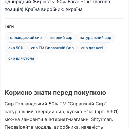
однорідний Жирність: 50% Вага: ~1 кг (вагова
позиція) Країна виробник: Україна
Теги
голландський сир
твердий сир
натуральний сир
сир 50%
сир ТМ Справжній Сир
сир для каві
сир для стола
Корисно знати перед покупкою
Сир Голландський 50% ТМ "Справжній Сир",
натуральний твердий сир, кулька ~1кг (арт. 6301)
можна замовити в інтернет-магазині Shtyrman.
Перевіряйте модель, виробника, наявність і