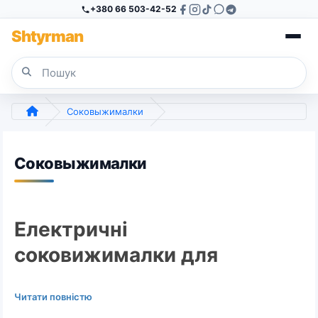
+380 66 503-42-52
Sh
tyr
man
Соковыжималки
Соковыжималки
Електричні
соковижималки для
свіжих домашніх
Читати повністю
фрешів