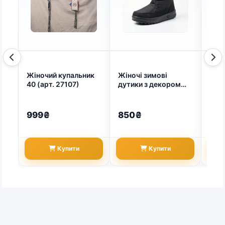
Жіночий купальник
Жіночі зимові
Жіно
40 (арт. 27107)
дутики з декором
сму
чорні — тепло і
кори
стиль у морози (арт.
Сти
2324)
тіль
999₴
850₴
65
876
Купити
Купити