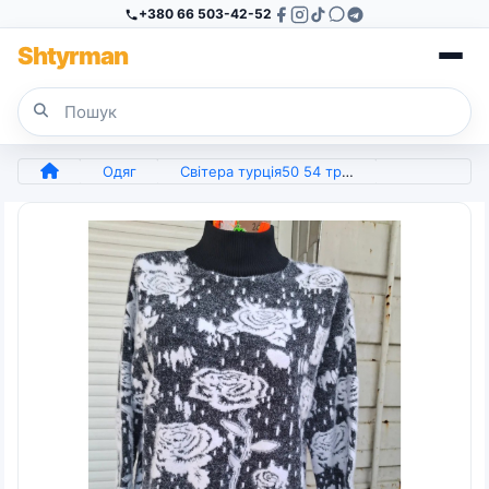
+380 66 503-42-52
Sh
tyr
man
Одяг
Світера турція50 54 троянд (арт. 7413)