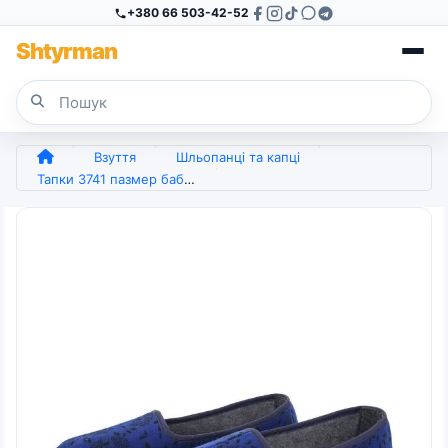
+380 66 503-42-52
Sh
tyr
man
Взуття
Шльопанці та капці
Тапки 3741 пазмер бабуся (арт. 6465)