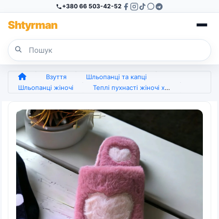
+380 66 503-42-52
Sh
tyr
man
Взуття
Шльопанці та капці
Шльопанці жіночі
Теплі пухнасті жіночі хутряні кімнатні капці 36 — 41 (арт. 5822)