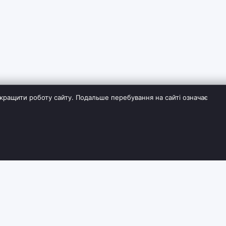
кращити роботу сайту. Подальше перебування на сайті означає
ІЯ
СЛУЖБА ПІДТРИМКИ
ДОДАТКОВО
Контакти
Виробники
Повернення товару
Партнерська пр