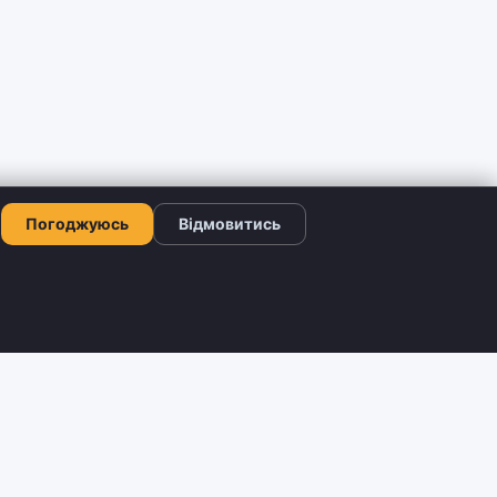
Погоджуюсь
Відмовитись
КОНТАКТИ
+380 66 503-42-52
ограма
Viber: +380 66 503-42-52