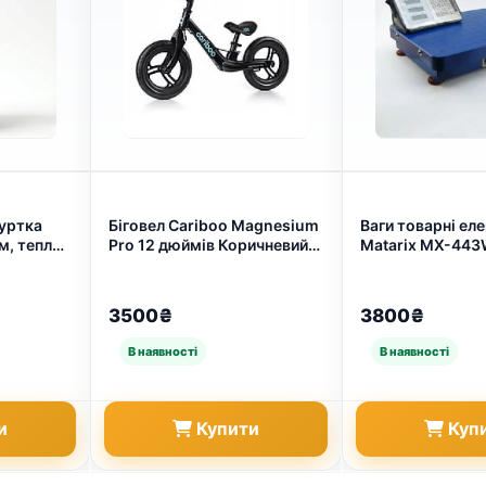
уртка
Біговел Cariboo Magnesium
Ваги товарні ел
м, тепла
Pro 12 дюймів Коричневий,
Matarix MX-443
овні,
Чорний (арт. 2651)
(Посилена плат
)
45х60 см, Ручка)
2832)
3500₴
3800₴
и
Купити
Куп