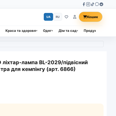
Кошик
UA
RU
Краса та здоровя
Одяг
Дім та сад
Продукти харчува
 ліхтар-лампа BL-2029/підвісний
ра для кемпінгу (арт. 6866)