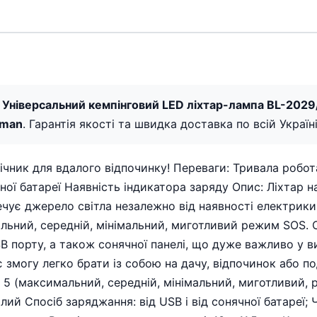
 Універсальний кемпінговий LED ліхтар-лампа BL-2029
rman
. Гарантія якості та швидка доставка по всій Україні
ічник для вдалого відпочинку! Переваги: Тривала робот
ої батареї Наявність індикатора заряду Опис: Ліхтар на
ечує джерело світла незалежно від наявності електрик
ьний, середній, мінімальний, миготливий режим SOS. 
B порту, а також сонячної панелі, що дуже важливо у в
змогу легко брати із собою на дачу, відпочинок або по
и: 5 (максимальний, середній, мінімальний, миготливий, 
ілий Спосіб заряджання: від USB і від сонячної батареї;