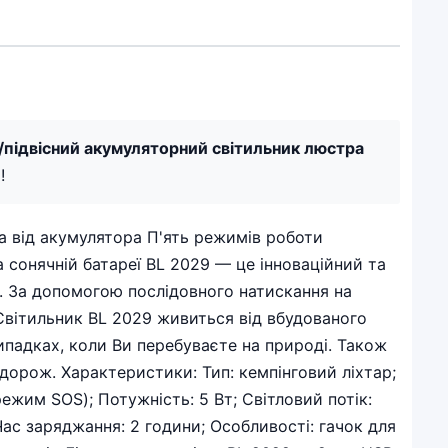
/підвісний акумуляторний світильник люстра
!
а від акумулятора П'ять режимів роботи
 сонячній батареї BL 2029 — це інноваційний та
и. За допомогою послідовного натискання на
Світильник BL 2029 живиться від вбудованого
ипадках, коли Ви перебуваєте на природі. Також
дорож. Характеристики: Тип: кемпінговий ліхтар;
режим SOS); Потужність: 5 Вт; Світловий потік:
 Час заряджання: 2 години; Особливості: гачок для