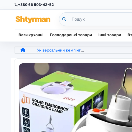
+380 66 503-42-52
Sh
tyr
man
Ваги кухонні
Господарські товари
Інші товари
В
Універсальний кемпінговий LED ліхтар-лампа BL-2029/підвісний акумуляторний світильник люстра для кемпінгу (арт. 6866)