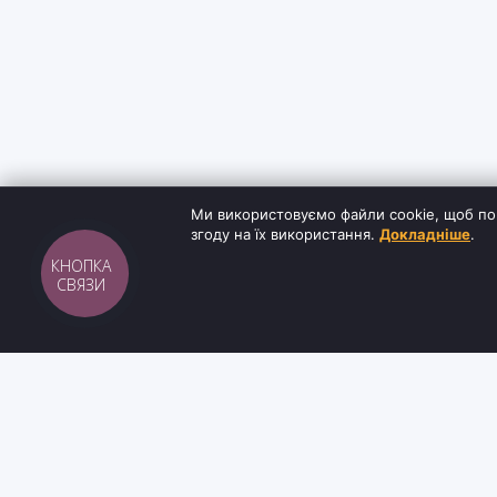
Ми використовуємо файли cookie, щоб по
згоду на їх використання.
Докладніше
.
КНОПКА
СВЯЗИ
Sh
tyr
man
ІНФОРМАЦ
Інтернет-магазин взуття та кави з доставкою
Блог
по всій Україні. Якість та надійність з 2019
Контакти
року.