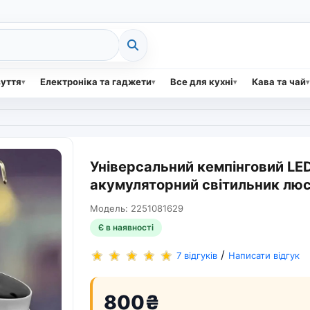
зуття
Електроніка та гаджети
Все для кухні
Кава та чай
Універсальний кемпінговий LED
акумуляторний світильник люст
Модель: 2251081629
Є в наявності
/
7 відгуків
Написати відгук
800₴