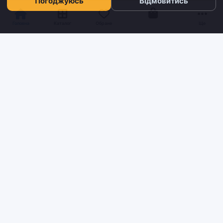
Погоджуюсь
Відмовитись
Кошик
Головна
Каталог
Обране
Ще
Sh
tyr
man
Інтернет-магазин взуття та кави з доставкою по всій Україні.
Якість та надійність з 2019 року.
ІНФОРМАЦІЯ
Блог
Контакти
Умови доставки та оплати
Про нас
Повернення та обмін