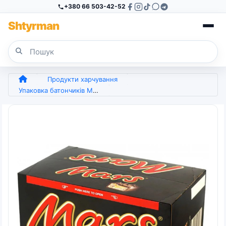
+380 66 503-42-52
Sh
tyr
man
Продукти харчування
Упаковка батончиків MARS з нугою і карамеллю 40 шт х 51 г (арт. 4456)