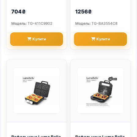
14454)
вафельниця горішниця
2200 Вт (арт. 14896)
704₴
1256₴
Модель:
TG-411C9902
Модель:
TG-BA3554C8
Купити
Купити
Вафельница Luma Bella
Вафельница Luma Bella