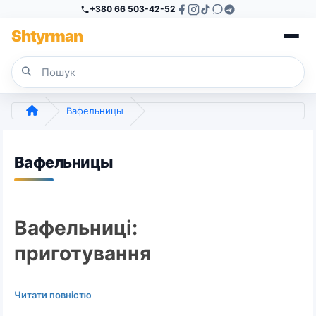
+380 66 503-42-52
Sh
tyr
man
Вафельницы
Вафельницы
Вафельниці:
приготування
домашніх вафель
Читати повністю
Вафельниця — це кухонний прилад для