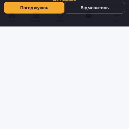
Погоджуюсь
Відмовитись
Кошик
Головна
Каталог
Обране
Ще
Sh
tyr
man
Інтернет-магазин взуття та кави з доставкою по всій Україні.
Якість та надійність з 2019 року.
ІНФОРМАЦІЯ
Блог
Контакти
Умови доставки та оплати
Про нас