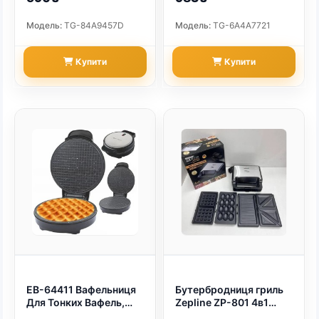
приготування.
Модель:
TG-84A9457D
Модель:
TG-6A4A7721
Покриття:
антипригарне.
Форма:
тип вафель.
Купити
Купити
Розмір:
кількість порцій.
Обирайте вафельницю та замовляйте
онлайн з доставкою по Україні.
EB-64411 Вафельниця
Бутербродниця гриль
Для Тонких Вафель,
Zepline ZP-801 4в1
Ріжків 1500 Вт (арт.
ліщина мультипекар