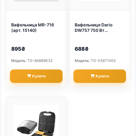
Вафельница MR-716
Вафельниця Dario
(арт. 15140)
DW757 750 Вт
(бельгійська вафля)
(арт. 14870)
895₴
688₴
Модель:
TG-9ABB9E32
Модель:
TG-03671405
Купити
Купити