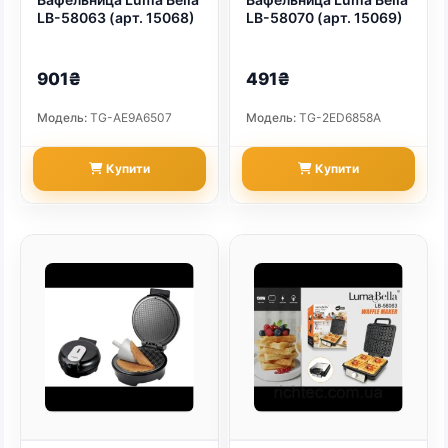
LB-58063 (арт. 15068)
LB-58070 (арт. 15069)
901₴
491₴
Модель:
TG-AE9A6507
Модель:
TG-2ED6858A
Купити
Купити