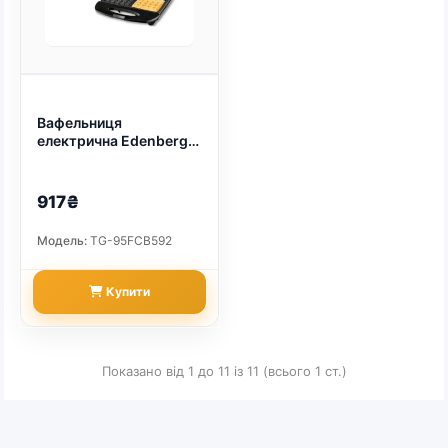
Вафельниця
електрична Edenberg
EB-64407 з
антипригарним
покриттям на 4
917₴
відділення 2000 Вт
(арт. 14800)
Модель:
TG-95FCB592
Купити
Показано від 1 до 11 із 11 (всього 1 ст.)