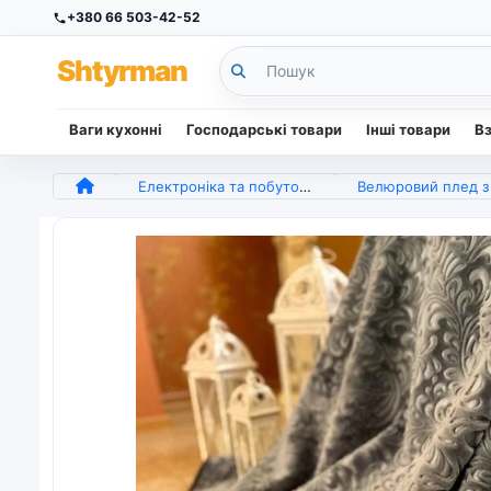
+380 66 503-42-52
Sh
tyr
man
Ваги кухонні
Господарські товари
Інші товари
В
Електроніка та побутова техніка
Велюровий плед з візерунком Vie Nouvelle 200х240 Темно-сіри