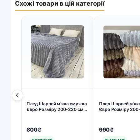
Схожі товари в цій категорії
Плед Шарпей м'яка смужка
Плед Шарпей м'як
Євро Розміру 200-220 см
Євро Розміру 200
колір Світло-сірий (арт.
колір Світло-сірий
7211)
6669)
800₴
990₴