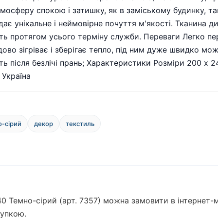
мосферу спокою і затишку, як в заміському будинку, так 
є унікальне і неймовірне почуття м'якості. Тканина дих
сть протягом усього терміну служби. Переваги Легко пер
дово зігріває і зберігає тепло, під ним дуже швидко мож
іть після безлічі прань; Характеристики Розміри 200 x 
 Україна
-сірий
декор
текстиль
0 Темно-сірий (арт. 7357) можна замовити в інтернет-м
купкою.