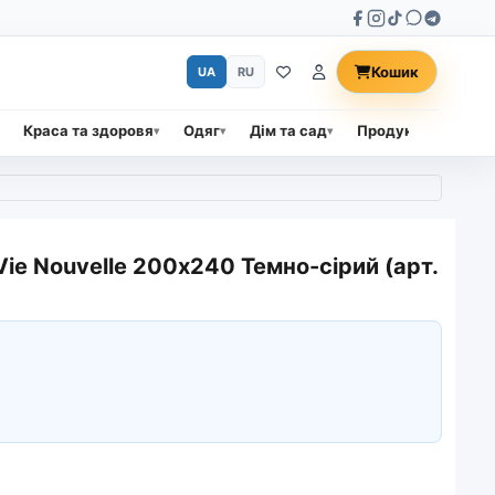
Кошик
UA
RU
Краса та здоровя
Одяг
Дім та сад
Продукти харчува
ie Nouvelle 200х240 Темно-сірий (арт.