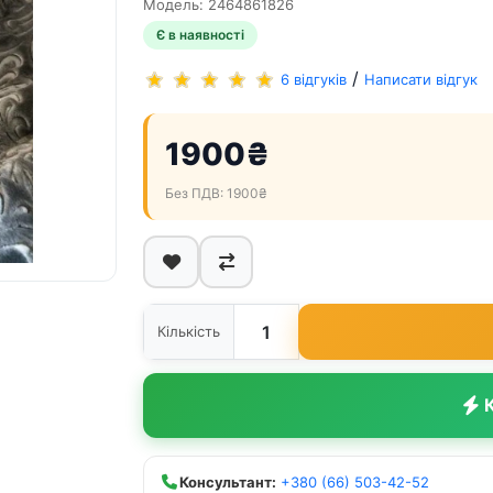
Модель: 2464861826
Є в наявності
/
6 відгуків
Написати відгук
1900₴
Без ПДВ: 1900₴
Кількість
К
Консультант:
+380 (66) 503-42-52