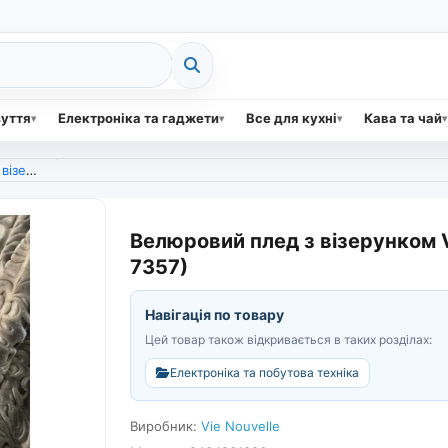
зуття
Електроніка та гаджети
Все для кухні
Кава та чай
й (арт. 7357)
Велюровий плед з візерунком V
7357)
Навігація по товару
Цей товар також відкривається в таких розділах:
Електроніка та побутова техніка
Виробник:
Vie Nouvelle