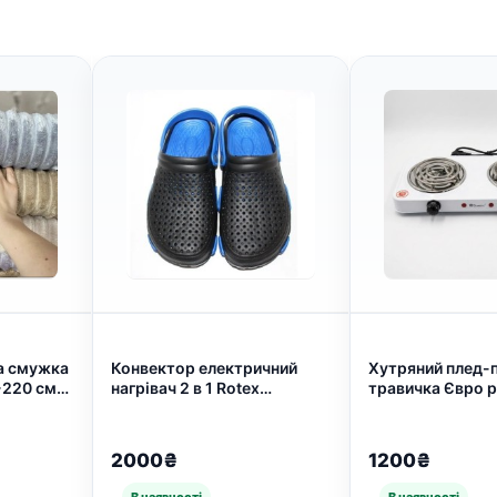
а смужка
Конвектор електричний
Хутряний плед-
-220 см
нагрівач 2 в 1 Rotex
травичка Євро 
 (арт.
RCX201-H 2 кВт (арт. 7174)
220/240см. колі
Коричневий (арт
2000₴
1200₴