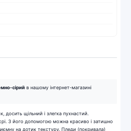
емно-сірий
в нашому інтернет-магазині
к, досить щільний і злегка пухнастий.
єрі. З його допомогою можна красиво і затишно
риємну на дотик текстуру. Пледи (покривала)