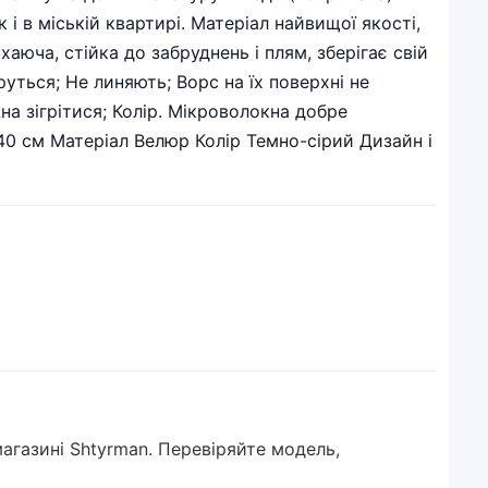
і в міській квартирі. Матеріал найвищої якості,
аюча, стійка до забруднень і плям, зберігає свій
уться; Не линяють; Ворс на їх поверхні не
на зігрітися; Колір. Мікроволокна добре
240 см Матеріал Велюр Колір Темно-сірий Дизайн і
агазині Shtyrman. Перевіряйте модель,