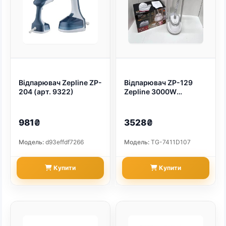
Відпарювач Zepline ZP-
Відпарювач ZP-129
204 (арт. 9322)
Zepline 3000W
вертикальний
потужний відпарювач,
відпарювач одягу з
981₴
3528₴
дошкою для
горизонтального
Модель:
d93effdf7266
Модель:
TG-7411D107
відпарювання Білий
(арт. 22407)
Купити
Купити