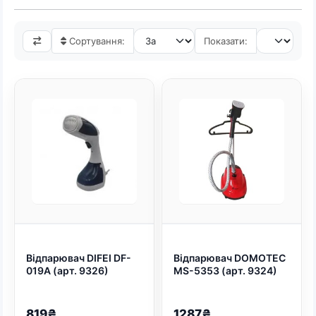
Прасування делікатних тканин,
Сортування:
Показати:
пуховиків, штор або костюмів складного
крою за допомогою звичайної праски —
завдання не з легких. На допомогу
приходить відпарювач для одягу —
пристрій, який розгладжує складки
потужним струменем пари, не
торкаючись гарячою підошвою до
тканини. Це гарантує відсутність
блискучих плям, заломів та пропалених
дірок.
В інтернет-магазині Shtyrman
представлений широкий асортимент
Відпарювач DIFEI DF-
Відпарювач DOMOTEC
парової техніки, яка не лише ідеально
019A (арт. 9326)
MS-5353 (арт. 9324)
вирівнює речі, а й дезінфікує їх,
усуваючи неприємні запахи та пилових
819₴
1287₴