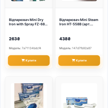
Відпарювач Mini Dry
Відпарювач Mini Steam
Iron with Spray FZ-688
Iron HT-558B (арт.
80мол. (арт. 9214)
9194)
263₴
438₴
Модель:
7a71134bdcf4
Модель:
147d7fb92a87
Купити
Купити