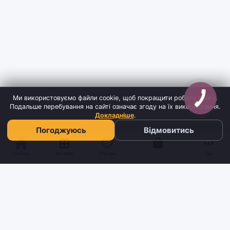
Ми використовуємо файли cookie, щоб покращити роботу сайту.
Подальше перебування на сайті означає згоду на їх використання.
Докладніше
.
Погоджуюсь
Відмовитись
Кошик
Головна
Каталог
Обране
Ще
Sh
tyr
man
Інтернет-магазин взуття та кави з доставкою по всій Україні.
Якість та надійність з 2019 року.