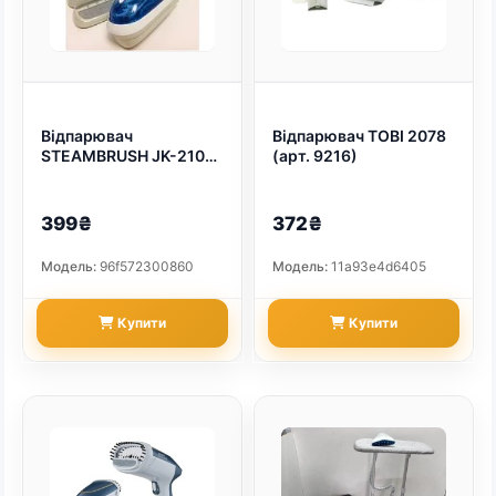
Відпарювач
Відпарювач TOBI 2078
STEAMBRUSH JK-2106
(арт. 9216)
(арт. 9215)
399₴
372₴
Модель:
96f572300860
Модель:
11a93e4d6405
Купити
Купити