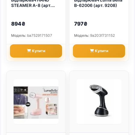
STEAMER A-8 (арт.
B-62006 (арт. 9208)
9213)
894₴
797₴
Модель:
ba7529171507
Модель:
9a203f731152
Купити
Купити