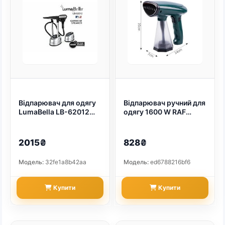
Відпарювач для одягу
Відпарювач ручний для
LumaBella LB-62012
одягу 1600 W RAF
(арт. 9209)
R.1277 (арт. 9323)
2015₴
828₴
Модель:
32fe1a8b42aa
Модель:
ed6788216bf6
Купити
Купити