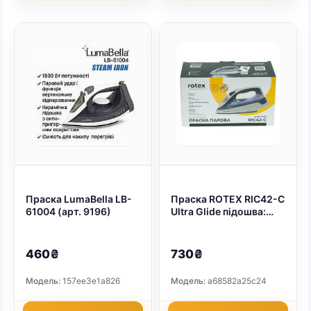
Праска LumaBella LB-
Праска ROTEX RIC42-C
61004 (арт. 9196)
Ultra Glide підошва:
нанокерамік (арт.
9369)
460₴
730₴
Модель:
157ee3e1a826
Модель:
a68582a25c24