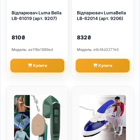
Відпарювач Luma Bella
Відпарювач LumaBella
LB-61019 (арт. 9207)
LB-62014 (арт. 9206)
810₴
832₴
Модель:
ae1f8e1889ed
Модель:
e9cf4d3277e5
Купити
Купити